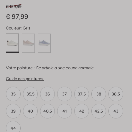
€ 139,99
€ 97,99
Couleur:
Gris
Votre pointure :
Ce article a une coupe normale
Guide des pointures.
35
35,5
36
37
37,5
38
38,5
39
40
40,5
41
42
42,5
43
44