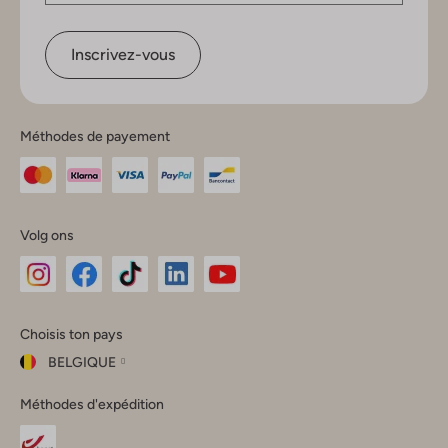
Inscrivez-vous
Méthodes de payement
Volg ons
Omoda
Omoda
Omoda
Omoda
Omoda
Choisis ton pays
Instagram
Facebook
TikTok
LinkedIn
YouTube
BELGIQUE
Choisis
Méthodes d'expédition
ton
Fermer
pays