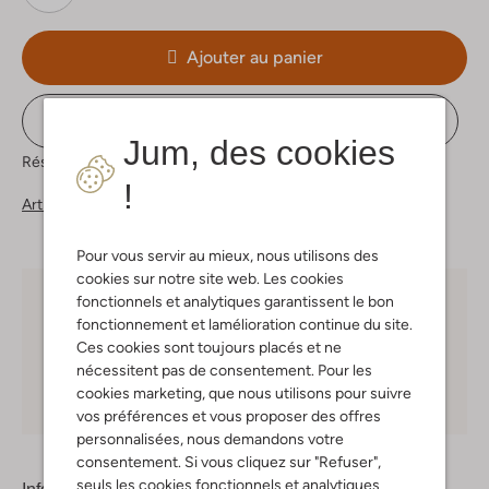
Ajouter au panier
Voir le stock du magasin
Jum, des cookies
Réservez directement dans l&apos;une de nos 37 boutiques
!
Articles similaires
Pour vous servir au mieux, nous utilisons des
cookies sur notre site web. Les cookies
fonctionnels et analytiques garantissent le bon
Choisissez vous-même votre moment de livraison
fonctionnement et lamélioration continue du site.
Ces cookies sont toujours placés et ne
30 jours
de retours
nécessitent pas de consentement. Pour les
cookies marketing, que nous utilisons pour suivre
Shopping en ligne en toute sécurité
vos préférences et vous proposer des offres
personnalisées, nous demandons votre
consentement. Si vous cliquez sur "Refuser",
seuls les cookies fonctionnels et analytiques