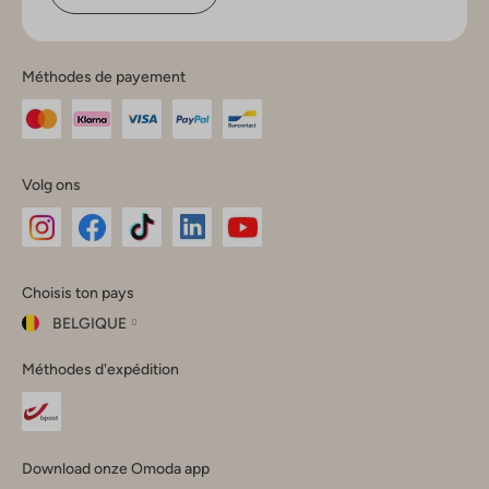
Méthodes de payement
Volg ons
Omoda
Omoda
Omoda
Omoda
Omoda
Choisis ton pays
Instagram
Facebook
TikTok
LinkedIn
YouTube
BELGIQUE
Choisis
Méthodes d'expédition
ton
Fermer
pays
Nederland
België
(Nederlands)
Download onze Omoda app