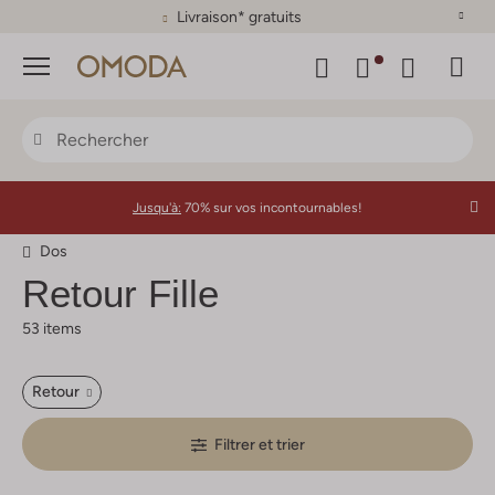
Livraison* gratuits
Menu
Jusqu'à:
70% sur vos incontournables!
Dos
Retour
Fille
53 items
Retour
Filtrer et trier