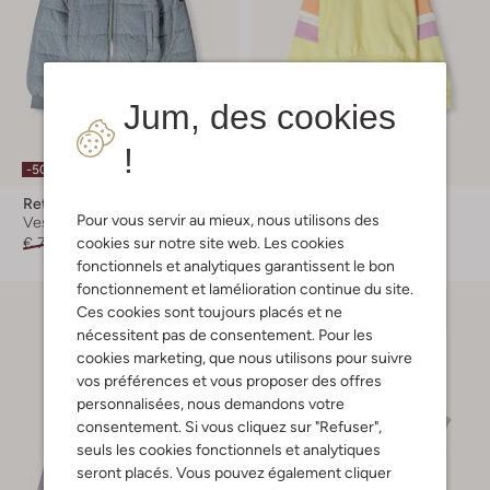
Jum, des cookies
!
-50%
-40%
Retour
Retour
Pour vous servir au mieux, nous utilisons des
Vestes matelassées
Chandail
cookies sur notre site web. Les cookies
€ 74,99
€ 36,99
€ 54,99
€ 32,99
fonctionnels et analytiques garantissent le bon
fonctionnement et lamélioration continue du site.
Ces cookies sont toujours placés et ne
nécessitent pas de consentement. Pour les
cookies marketing, que nous utilisons pour suivre
vos préférences et vous proposer des offres
personnalisées, nous demandons votre
consentement. Si vous cliquez sur "Refuser",
seuls les cookies fonctionnels et analytiques
seront placés. Vous pouvez également cliquer