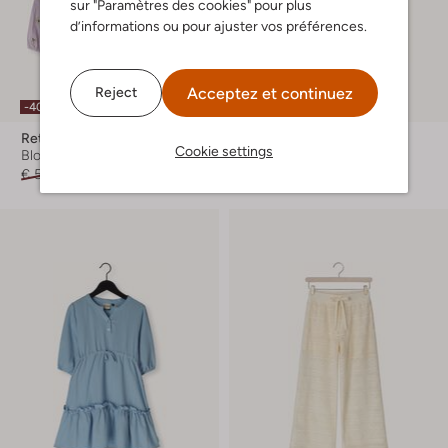
sur "Paramètres des cookies" pour plus
d’informations ou pour ajuster vos préférences.
Acceptez et continuez
Reject
-40%
-50%
Retour
Retour
Cookie settings
Blouse
Haut
€ 56,99
€ 33,99
€ 49,99
€ 24,99