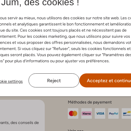
Jum, des cookies !
ous servir au mieux, nous utilisons des cookies sur notre site web. Les 
onnels et analytiques garantissent le bon fonctionnement et laméliorati
e clients
Compte
Tenda
ue du site. Ces cookies sont toujours placés et ne nécessitent pas de
tement. Pour les cookies marketing, que nous utilisons pour suivre vos
Mon compte
Baskets
rences et vous proposer des offres personnalisées, nous demandons vo
s fréquentes
Créer un compte
Ballerine
tement. Si vous cliquez sur "Refuser", seuls les cookies fonctionnels et
r et livraison
Questions fréquentes
Sacs
iques seront placés. Vous pouvez également cliquer sur "Paramètres de
 paiement
r
s" pour plus d’informations ou pour ajuster vos préférences.
et réclamations
d'entretien
ns générales
Reject
Acceptez et continu
 confidentialité
kie settings
 et l'entretien
Méthodes de payement
vants, des conseils de