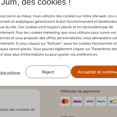
Jum, des cookies !
ous servir au mieux, nous utilisons des cookies sur notre site web. Les 
onnels et analytiques garantissent le bon fonctionnement et laméliorati
e clients
Compte
Tenda
ue du site. Ces cookies sont toujours placés et ne nécessitent pas de
tement. Pour les cookies marketing, que nous utilisons pour suivre vos
Mon compte
Baskets
rences et vous proposer des offres personnalisées, nous demandons vo
s fréquentes
Créer un compte
Ballerine
tement. Si vous cliquez sur "Refuser", seuls les cookies fonctionnels et
r et livraison
Questions fréquentes
Sacs
iques seront placés. Vous pouvez également cliquer sur "Paramètres de
 paiement
r
s" pour plus d’informations ou pour ajuster vos préférences.
et réclamations
d'entretien
ns générales
Reject
Acceptez et continu
 confidentialité
kie settings
 et l'entretien
Méthodes de payement
vants, des conseils de