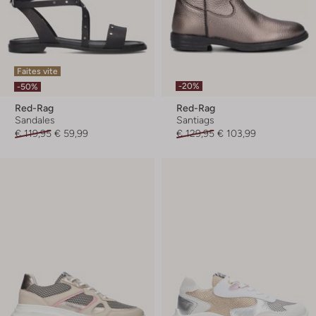
Faites vite
-20%
-50%
Red-Rag
Red-Rag
Sandales
Santiags
€ 119,95
€ 59,99
€ 129,95
€ 103,99