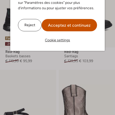
sur "Paramètres des cookies" pour plus
d’informations ou pour ajuster vos préférences.
Acceptez et continuez
Reject
Faites vite
Cookie settings
-20%
-20%
Red-Rag
Red-Rag
Baskets basses
Santiags
€ 119,99
€ 95,99
€ 129,95
€ 103,99