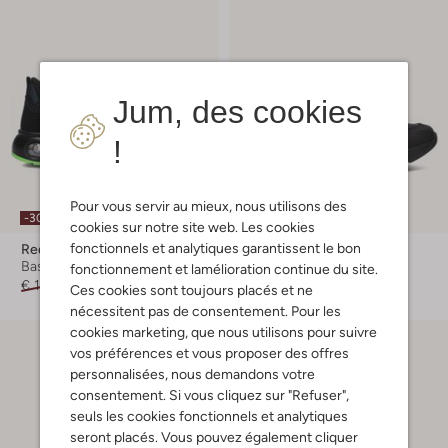
Jum, des cookies
!
Pour vous servir au mieux, nous utilisons des
-30%
-30%
cookies sur notre site web. Les cookies
fonctionnels et analytiques garantissent le bon
Red-Rag
Red-Rag
Baskets basses
Baskets basses
fonctionnement et lamélioration continue du site.
€ 119,95
€ 83,99
À partir de
€ 83,99
Ces cookies sont toujours placés et ne
nécessitent pas de consentement. Pour les
cookies marketing, que nous utilisons pour suivre
vos préférences et vous proposer des offres
personnalisées, nous demandons votre
consentement. Si vous cliquez sur "Refuser",
seuls les cookies fonctionnels et analytiques
seront placés. Vous pouvez également cliquer