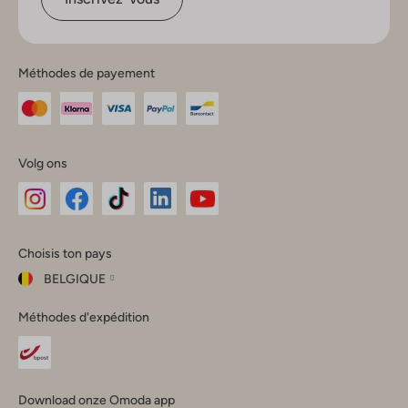
Méthodes de payement
Volg ons
Omoda
Omoda
Omoda
Omoda
Omoda
Choisis ton pays
Instagram
Facebook
TikTok
LinkedIn
YouTube
BELGIQUE
Choisis
Méthodes d'expédition
ton
Fermer
pays
Nederland
België
(Nederlands)
Download onze Omoda app