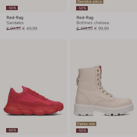
Dernière pièce
-50%
-50%
Red-Rag
Red-Rag
Sandales
Bottines chelsea
€ 99,95
€ 49,99
€ 199,95
€ 99,99
Faites vite
-60%
-50%