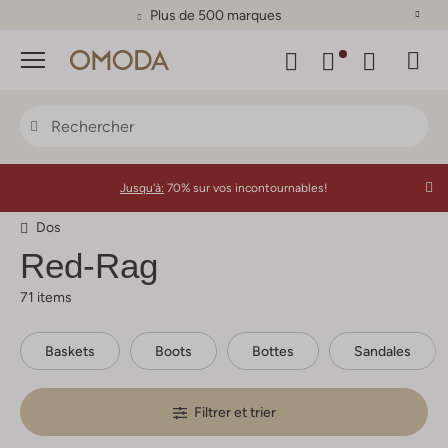
Plus de 500 marques
Menu
Jusqu'à:
70% sur vos incontournables!
Dos
Red-Rag
71 items
Baskets
Boots
Bottes
Sandales
Filtrer et trier