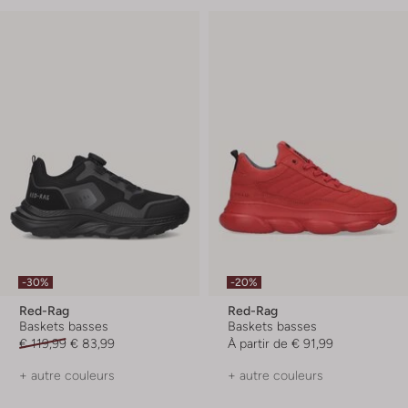
-30%
-20%
Red-Rag
Red-Rag
Baskets basses
Baskets basses
€ 119,99
€ 83,99
À partir de
€ 91,99
+ autre couleurs
+ autre couleurs