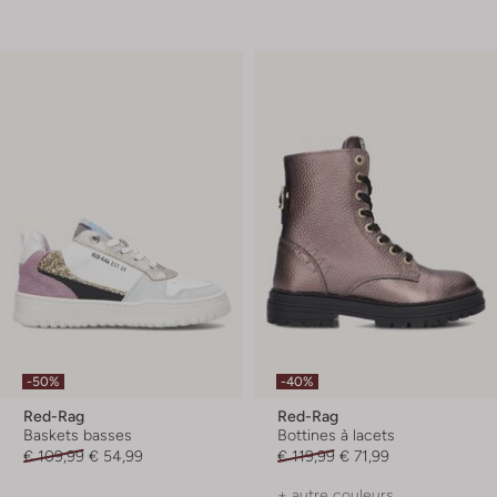
-50%
-40%
Red-Rag
Red-Rag
Baskets basses
Bottines à lacets
€ 109,99
€ 54,99
€ 119,99
€ 71,99
+ autre couleurs