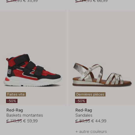
€ 119,95
€ 35,99
€ 134,95
€ 66,99
Faites vite
Dernières pièces
-50%
-50%
Red-Rag
Red-Rag
Baskets montantes
Sandales
€ 119,95
€ 59,99
€ 89,95
€ 44,99
+ autre couleurs