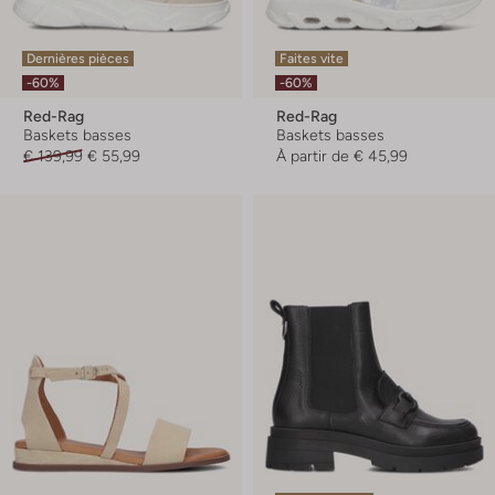
Dernières pièces
Faites vite
-60%
-60%
Red-Rag
Red-Rag
Baskets basses
Baskets basses
€ 139,99
€ 55,99
À partir de
€ 45,99