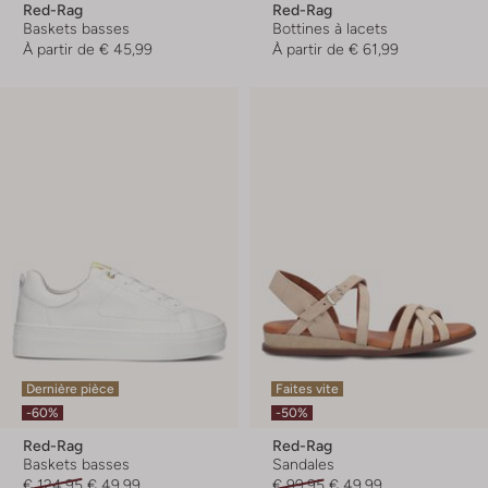
Red-Rag
Red-Rag
Baskets basses
Bottines à lacets
À partir de
€ 45,99
À partir de
€ 61,99
Dernière pièce
Faites vite
-60%
-50%
Red-Rag
Red-Rag
Baskets basses
Sandales
€ 124,95
€ 49,99
€ 99,95
€ 49,99