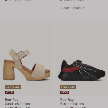
+ autre couleurs
Faites vite
Faites vite
-70%
-50%
Red-Rag
Red-Rag
Sandales à talons
Baskets basses