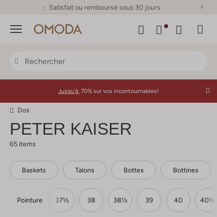
Satisfait ou remboursé sous 30 jours
Menu
Jusqu'à:
70% sur vos incontournables!
Dos
PETER KAISER
65 items
Baskets
Talons
Bottes
Bottines
Pointure
36
37
37½
38
38½
39
40
40½