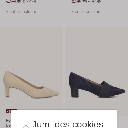
€ 139,99
€ 97,99
€ 139,99
€ 97,99
+ autre couleurs
+ autre couleurs
-30%
Peter Kaiser
Peter Kaiser
Jum, des cookies
Escarpins
Escarpins