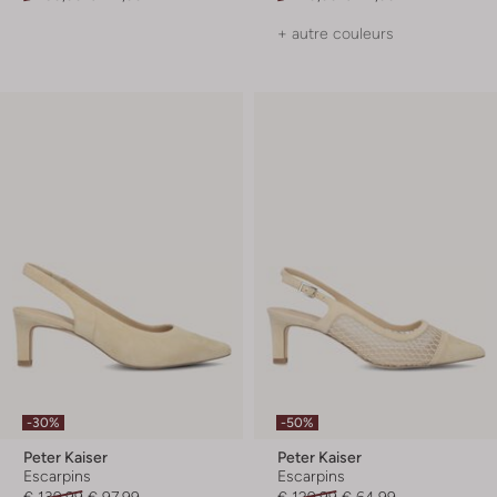
+ autre couleurs
-30%
-50%
Peter Kaiser
Peter Kaiser
Escarpins
Escarpins
€ 139,99
€ 97,99
€ 129,99
€ 64,99