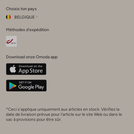
Omoda
Omoda
Omoda
Omoda
Omoda
Choisis ton pays
Instagram
Facebook
TikTok
LinkedIn
YouTube
BELGIQUE
Choisis
Méthodes d'expédition
ton
Fermer
pays
Nederland
België
(Nederlands)
Download onze Omoda app
Belgique
(Français)
Deutschland
*Ceci s'applique uniquement aux articles en stock. Vérifiez la
date de livraison prévue pour l'article sur le site Web ou dans le
sac à provisions pour être sûr.