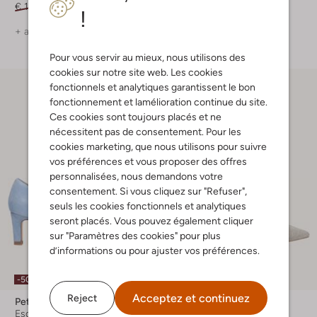
€ 139,99
€ 97,99
€ 139,99
!
+ autre couleurs
Pour vous servir au mieux, nous utilisons des
cookies sur notre site web. Les cookies
fonctionnels et analytiques garantissent le bon
fonctionnement et lamélioration continue du site.
Ces cookies sont toujours placés et ne
nécessitent pas de consentement. Pour les
cookies marketing, que nous utilisons pour suivre
vos préférences et vous proposer des offres
personnalisées, nous demandons votre
consentement. Si vous cliquez sur "Refuser",
seuls les cookies fonctionnels et analytiques
seront placés. Vous pouvez également cliquer
sur "Paramètres des cookies" pour plus
d’informations ou pour ajuster vos préférences.
-50%
Acceptez et continuez
Reject
Peter Kaiser
Peter Kaiser
Escarpins
Escarpins