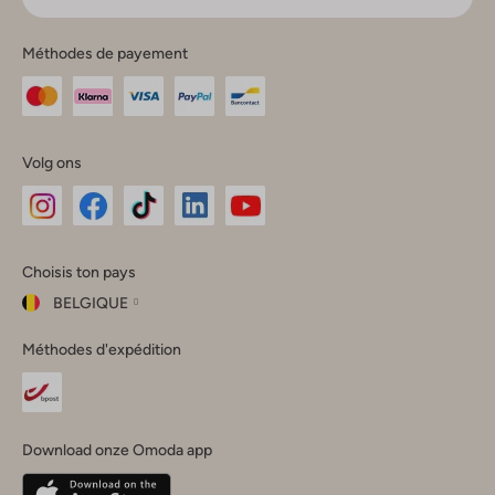
Méthodes de payement
Volg ons
Omoda
Omoda
Omoda
Omoda
Omoda
Choisis ton pays
Instagram
Facebook
TikTok
LinkedIn
YouTube
BELGIQUE
Choisis
Méthodes d'expédition
ton
Fermer
pays
Nederland
België
(Nederlands)
Download onze Omoda app
Belgique
(Français)