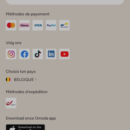
Méthodes de payement
Volg ons
Omoda
Omoda
Omoda
Omoda
Omoda
Choisis ton pays
Instagram
Facebook
TikTok
LinkedIn
YouTube
BELGIQUE
Choisis
Méthodes d'expédition
ton
Fermer
pays
Nederland
België
(Nederlands)
Download onze Omoda app
Belgique
(Français)