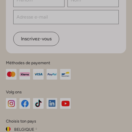
Inscrivez-vous
Méthodes de payement
Volg ons
Omoda
Omoda
Omoda
Omoda
Omoda
Choisis ton pays
Instagram
Facebook
TikTok
LinkedIn
YouTube
BELGIQUE