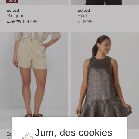
-20%
Edited
Edited
Mini jupe
Haut
€ 59,99
€ 47,99
€ 39,99
-30%
Jum, des cookies
Edited
Edited