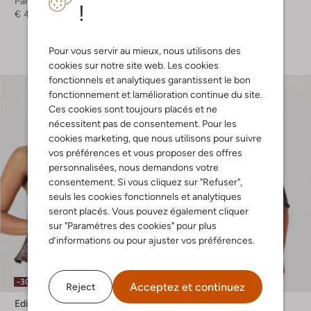
Pantalon court
Mini robe
!
€ 49,99
€ 79,99
€ 55,99
+ autre couleurs
Pour vous servir au mieux, nous utilisons des
cookies sur notre site web. Les cookies
fonctionnels et analytiques garantissent le bon
fonctionnement et lamélioration continue du site.
Ces cookies sont toujours placés et ne
nécessitent pas de consentement. Pour les
cookies marketing, que nous utilisons pour suivre
vos préférences et vous proposer des offres
personnalisées, nous demandons votre
consentement. Si vous cliquez sur "Refuser",
seuls les cookies fonctionnels et analytiques
seront placés. Vous pouvez également cliquer
sur "Paramètres des cookies" pour plus
d’informations ou pour ajuster vos préférences.
-30%
-30%
Acceptez et continuez
Reject
Edited
Edited