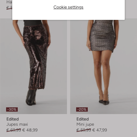
Haut
Haut
Cookie settings
€ 59,99
€ 41,99
€ 59,99
€ 41,99
-30%
-20%
Edited
Edited
Jupes maxi
Mini jupe
€ 69,99
€ 48,99
€ 59,99
€ 47,99