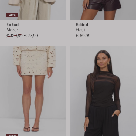
-40%
Edited
Edited
Blazer
Haut
€ 129,99
€ 77,99
€ 69,99