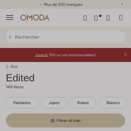
Plus de 500 marques
Menu
Jusqu'à:
70% sur vos incontournables!
Dos
Edited
149 items
Pantalons
Jupes
Robes
Blazers
Filtrer et trier