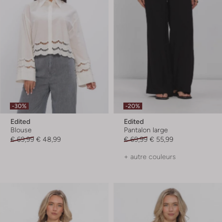
-30%
-20%
Edited
Edited
Blouse
Pantalon large
€ 69,99
€ 48,99
€ 69,99
€ 55,99
+ autre couleurs