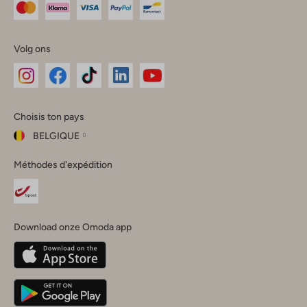
Volg ons
Omoda
Omoda
Omoda
Omoda
Omoda
Choisis ton pays
Instagram
Facebook
TikTok
LinkedIn
YouTube
BELGIQUE
Choisis
Méthodes d'expédition
ton
Fermer
pays
Nederland
België
(Nederlands)
Download onze Omoda app
Belgique
(Français)
Deutschland