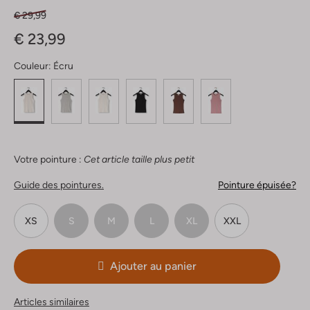
€ 29,99
€ 23,99
Couleur:
Écru
Votre pointure :
Cet article taille plus petit
Guide des pointures.
Pointure épuisée?
XS
S
M
L
XL
XXL
Ajouter au panier
Articles similaires