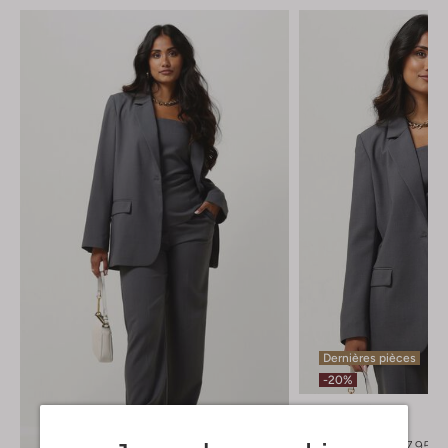
Dernières pièces
-20%
Modström
Blazer
€ 159,95
€ 127,95