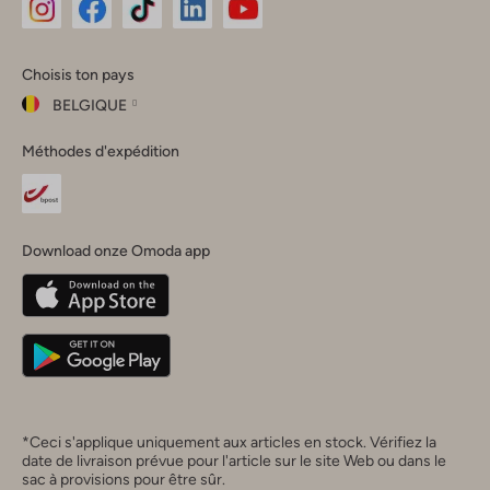
Omoda
Omoda
Omoda
Omoda
Omoda
Choisis ton pays
Instagram
Facebook
TikTok
LinkedIn
YouTube
BELGIQUE
Choisis
Méthodes d'expédition
ton
Fermer
pays
Nederland
België
(Nederlands)
Download onze Omoda app
Belgique
(Français)
Deutschland
*Ceci s'applique uniquement aux articles en stock. Vérifiez la
date de livraison prévue pour l'article sur le site Web ou dans le
sac à provisions pour être sûr.