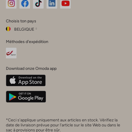
Omoda
Omoda
Omoda
Omoda
Omoda
Choisis ton pays
Instagram
Facebook
TikTok
LinkedIn
YouTube
BELGIQUE
Choisis
Méthodes d'expédition
ton
Fermer
pays
Nederland
België
(Nederlands)
Download onze Omoda app
Belgique
(Français)
Deutschland
*Ceci s'applique uniquement aux articles en stock. Vérifiez la
date de livraison prévue pour l'article sur le site Web ou dans le
sac à provisions pour être sûr.