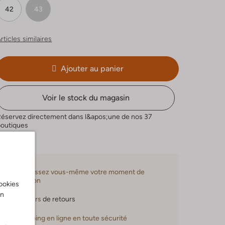
42
43
rticles similaires
Ajouter au panier
Voir le stock du magasin
Réservez directement dans l&apos;une de nos 37
boutiques
Choisissez vous-même votre moment de
livraison
cookies
on
30 jours
de retours
Shopping en ligne en toute sécurité