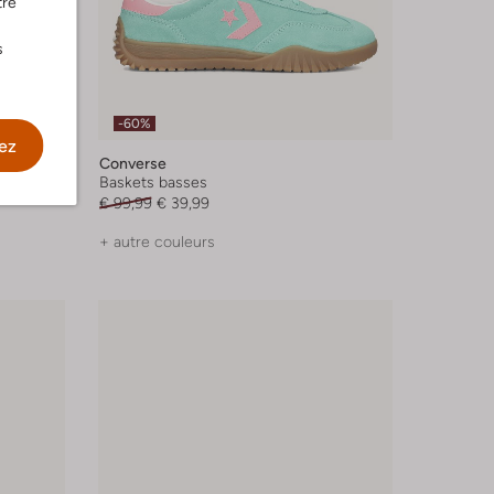
tre
s
-60%
ez
Converse
Baskets basses
€ 99,99
€ 39,99
+ autre couleurs