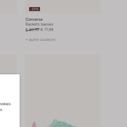
-20%
Converse
Baskets basses
€ 89,99
€ 71,99
+ autre couleurs
cookies
on