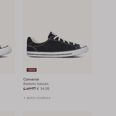
-50%
Converse
Baskets basses
€ 69,99
€ 34,99
+ autre couleurs