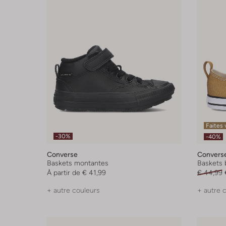
Faites 
-30%
-40%
Converse
Convers
Baskets montantes
Baskets 
À partir de
€ 41,99
€ 44,99
+ autre couleurs
+ autre 