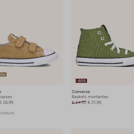
vite
-60%
e
Converse
basses
Baskets montantes
€ 26,99
€ 54,95
€ 21,99
couleurs