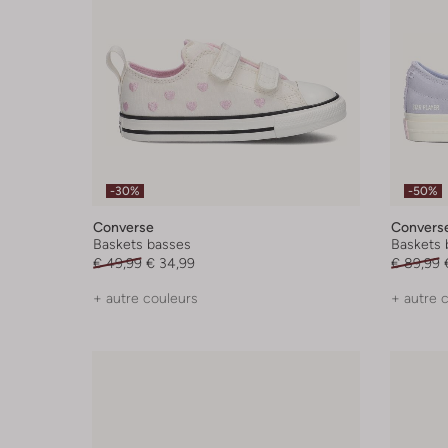
-30%
-50%
Converse
Convers
Baskets basses
Baskets 
€ 49,99
€ 34,99
€ 89,99
+ autre couleurs
+ autre 