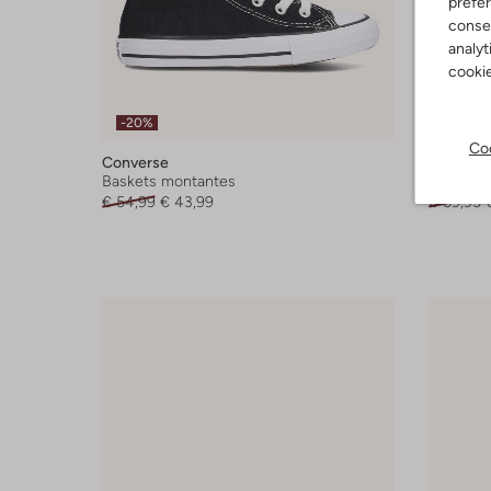
préfé
consen
analyt
cookie
-20%
-30%
Coo
Converse
Convers
Baskets montantes
Baskets 
€ 54,99
€ 43,99
€ 69,95