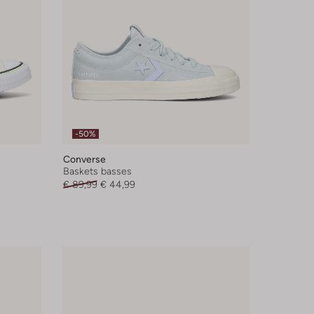
-50%
Converse
Baskets basses
€ 89,99
€ 44,99