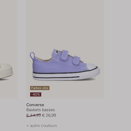
Faites vite
-40%
Converse
Baskets basses
€ 44,99
€ 26,99
+ autre couleurs