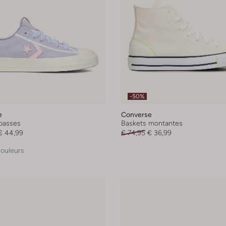
-50%
e
Converse
basses
Baskets montantes
€ 44,99
€ 74,95
€ 36,99
couleurs