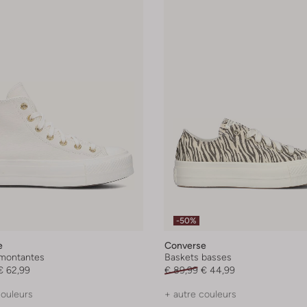
-50%
e
Converse
montantes
Baskets basses
€ 62,99
€ 89,99
€ 44,99
couleurs
+ autre couleurs