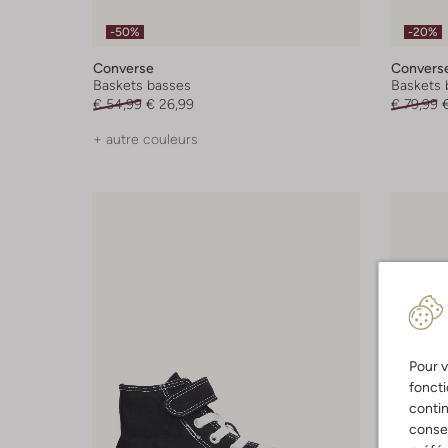
-50%
-20%
Converse
Convers
Baskets basses
Baskets 
€ 54,99
€ 26,99
€ 79,99
+ autre couleurs
Pour v
foncti
contin
consen