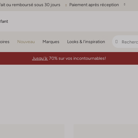
fait ou remboursé sous 30 jours
Paiement après réception
fant
oires
Nouveau
Marques
Looks & l'inspiration
Jusqu'à:
70% sur vos incontournables!