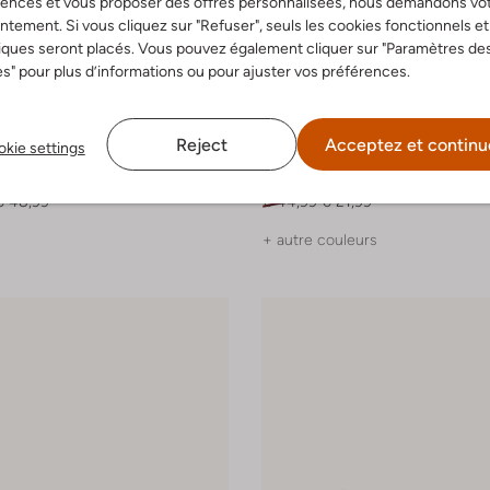
rences et vous proposer des offres personnalisées, nous demandons vo
tement. Si vous cliquez sur "Refuser", seuls les cookies fonctionnels et
iques seront placés. Vous pouvez également cliquer sur "Paramètres de
s" pour plus d’informations ou pour ajuster vos préférences.
-50%
Reject
Acceptez et continu
kie settings
e
Converse
montantes
Baskets basses
€ 48,99
€ 44,99
€ 21,99
+ autre couleurs