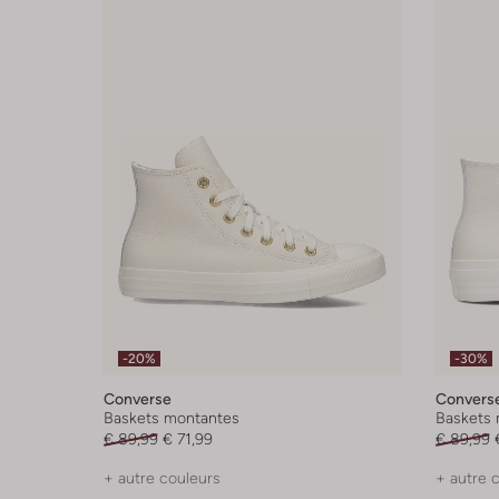
-20%
-30%
Converse
Convers
Baskets montantes
Baskets 
€ 89,99
€ 71,99
€ 89,99
+ autre couleurs
+ autre 