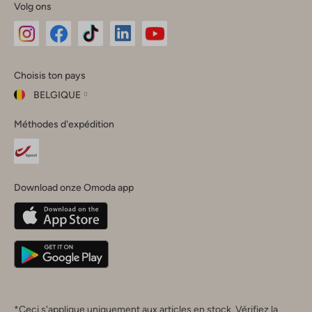
Volg ons
Omoda
Omoda
Omoda
Omoda
Omoda
Choisis ton pays
Instagram
Facebook
TikTok
LinkedIn
YouTube
BELGIQUE
Choisis
Méthodes d'expédition
ton
Fermer
pays
Nederland
België
(Nederlands)
Download onze Omoda app
Belgique
(Français)
Deutschland
*Ceci s'applique uniquement aux articles en stock. Vérifiez la