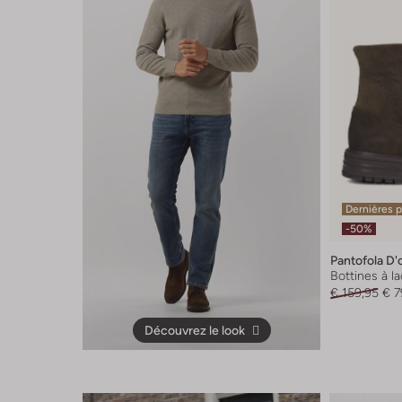
Dernières 
-50%
Pantofola D'
Bottines à l
€ 159,95
€ 7
Découvrez le look