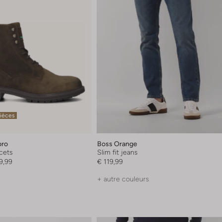
pièces
oro
Boss Orange
acets
Slim fit jeans
9,99
€ 119,99
+ autre couleurs