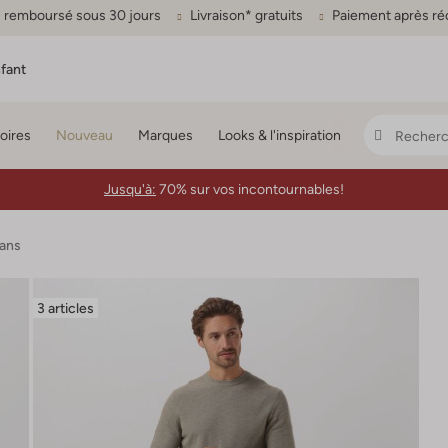
ou remboursé sous 30 jours
Livraison* gratuits
Paiement après ré
fant
oires
Nouveau
Marques
Looks & l'inspiration
Jusqu'à:
70% sur vos incontournables!
gans
3 articles