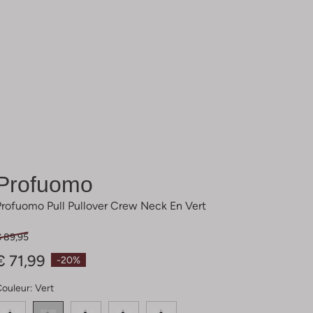
Profuomo
Profuomo Pull Pullover Crew Neck En Vert
€ 89,95
€ 71,99
-20%
Couleur:
Vert