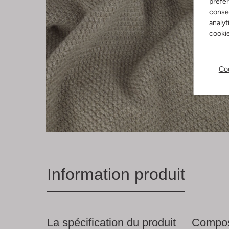
préfé
consen
analyt
cookie
Coo
Information produit
La spécification du produit
Compos