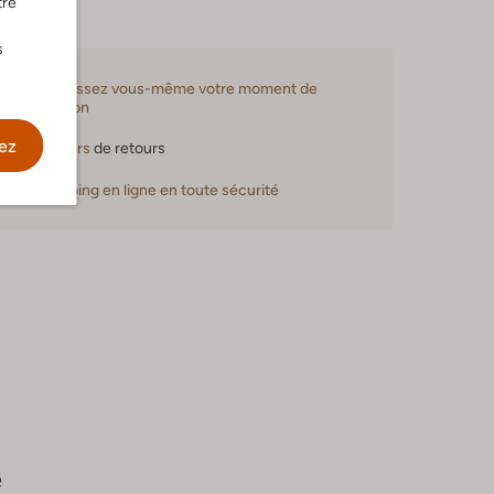
tre
s
Choisissez vous-même votre moment de
livraison
ez
30 jours
de retours
Shopping en ligne en toute sécurité
e