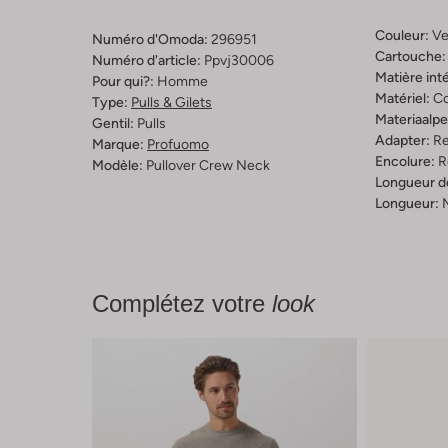
Couleur:
Ve
Numéro d'Omoda:
296951
Cartouche:
Numéro d'article:
Ppvj30006
Matière inté
Pour qui?:
Homme
Matériel:
C
Type:
Pulls & Gilets
Materiaalp
Gentil:
Pulls
Adapter:
Re
Marque:
Profuomo
Encolure:
R
Modèle:
Pullover Crew Neck
Longueur d
Longueur:
Complétez votre
look