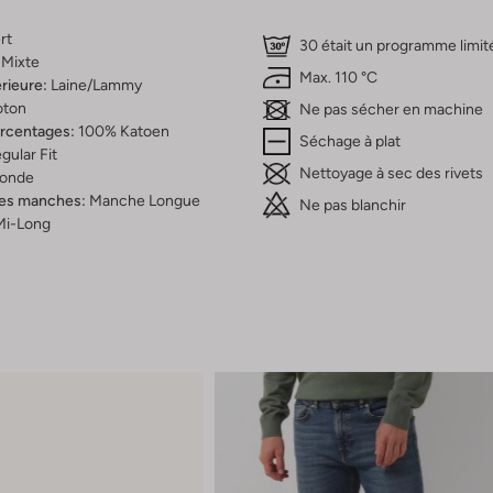
rt
30 était un programme limit
Mixte
Max. 110 °C
rieure:
Laine/lammy
oton
Ne pas sécher en machine
ercentages:
100% Katoen
Séchage à plat
gular Fit
Nettoyage à sec des rivets
onde
es manches:
Manche Longue
Ne pas blanchir
Mi-Long