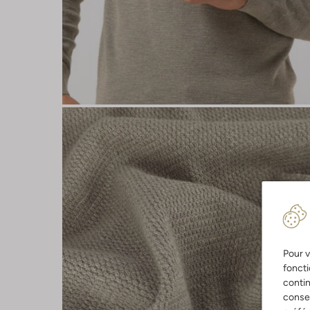
Pour v
foncti
contin
consen