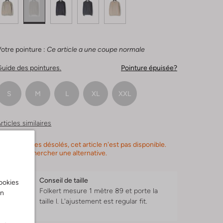
otre pointure :
Ce article a une coupe normale
uide des pointures.
Pointure épuisée?
S
M
L
XL
XXL
rticles similaires
ous sommes désolés, cet article n'est pas disponible.
euillez rechercher une alternative.
Conseil de taille
cookies
Folkert mesure 1 mètre 89 et porte la
on
taille l.
L'ajustement est
regular fit
.