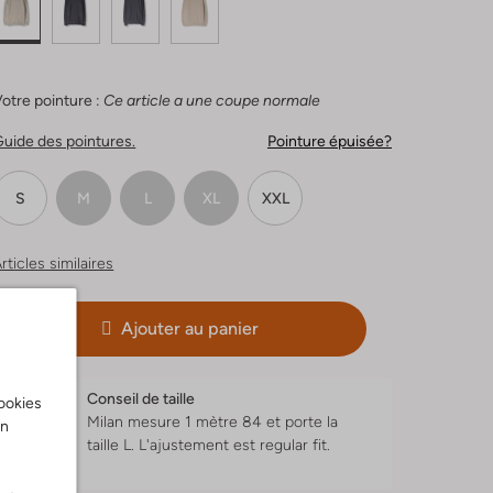
otre pointure :
Ce article a une coupe normale
uide des pointures.
Pointure épuisée?
S
M
L
XL
XXL
rticles similaires
Ajouter au panier
Conseil de taille
cookies
Milan mesure 1 mètre 84 et porte la
on
taille L.
L'ajustement est
regular fit
.