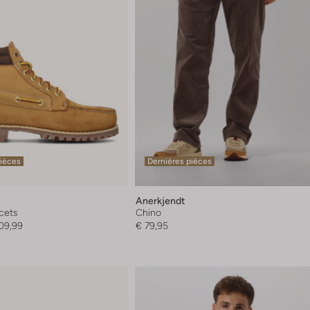
pièces
Dernières pièces
Anerkjendt
acets
Chino
09,99
€ 79,95