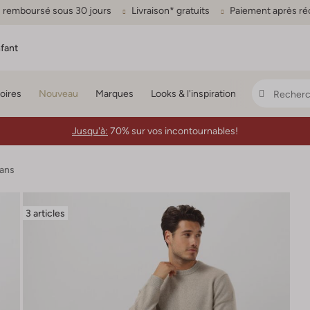
ou remboursé sous 30 jours
Livraison* gratuits
Paiement après ré
fant
oires
Nouveau
Marques
Looks & l'inspiration
Jusqu'à:
70% sur vos incontournables!
gans
3 articles