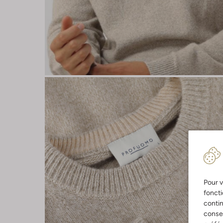
Pour v
foncti
contin
consen