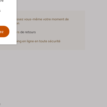
tre
s
Choisissez vous-même votre moment de
livraison
ez
30 jours
de retours
Shopping en ligne en toute sécurité
e