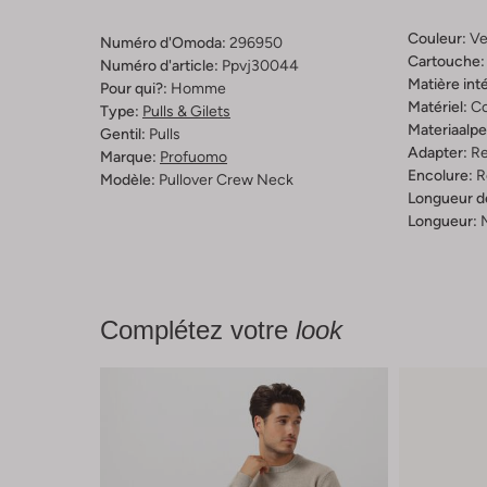
Couleur:
Ve
Numéro d'Omoda:
296950
Cartouche:
Numéro d'article:
Ppvj30044
Matière inté
Pour qui?:
Homme
Matériel:
C
Type:
Pulls & Gilets
Materiaalp
Gentil:
Pulls
Adapter:
Re
Marque:
Profuomo
Encolure:
R
Modèle:
Pullover Crew Neck
Longueur d
Longueur:
Complétez votre
look