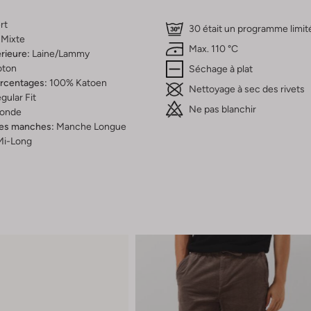
rt
30 était un programme limit
Mixte
Max. 110 °C
rieure:
Laine/lammy
oton
Séchage à plat
ercentages:
100% Katoen
Nettoyage à sec des rivets
gular Fit
Ne pas blanchir
onde
es manches:
Manche Longue
Mi-Long