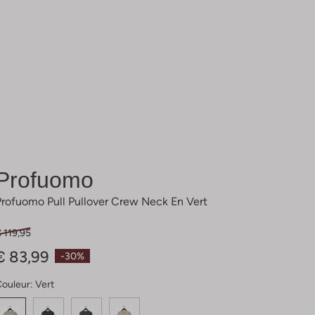
Profuomo
Profuomo Pull Pullover Crew Neck En Vert
 119,95
€ 83,99
-30%
Couleur:
Vert