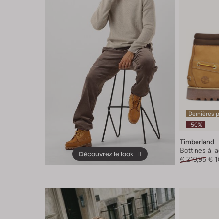
Dernières 
-50%
Timberland
Bottines à l
Découvrez le look
€ 219,95
€ 1