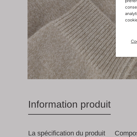
préfé
consen
analyt
cookie
Coo
Information produit
La spécification du produit
Compos