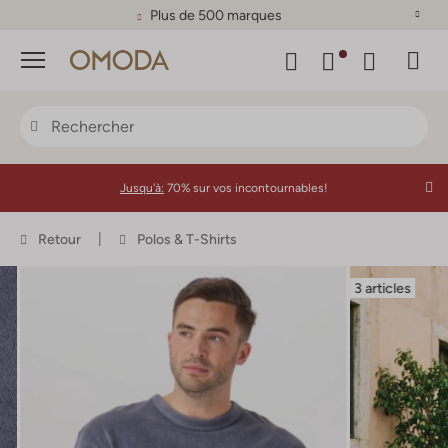
Plus de 500 marques
Menu
Jusqu'à:
70% sur vos incontournables!
Retour
Polos & T-Shirts
3 articles