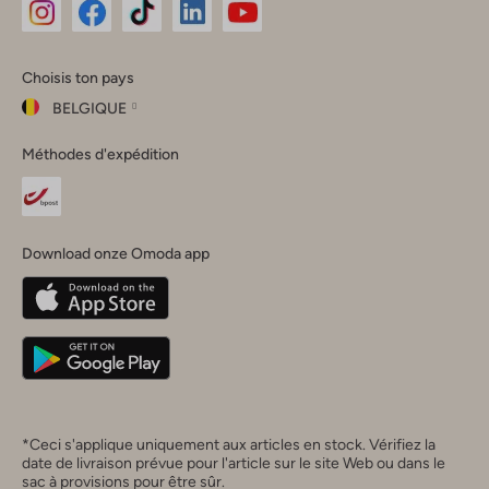
Omoda
Omoda
Omoda
Omoda
Omoda
Choisis ton pays
Instagram
Facebook
TikTok
LinkedIn
YouTube
BELGIQUE
Choisis
Méthodes d'expédition
ton
Fermer
pays
Nederland
België
(Nederlands)
Download onze Omoda app
Belgique
(Français)
Deutschland
*Ceci s'applique uniquement aux articles en stock. Vérifiez la
date de livraison prévue pour l'article sur le site Web ou dans le
sac à provisions pour être sûr.