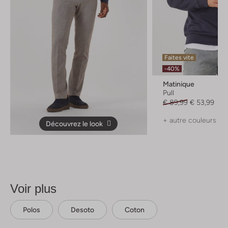
Faites vite
-40%
Matinique
Pull
€ 89,99
€ 53,99
+ autre couleurs
Découvrez le look
Voir plus
Polos
Desoto
Coton