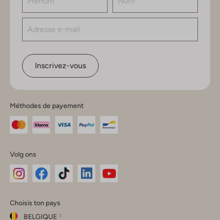
Inscrivez-vous
Méthodes de payement
Volg ons
Omoda
Omoda
Omoda
Omoda
Omoda
Choisis ton pays
Instagram
Facebook
TikTok
LinkedIn
YouTube
BELGIQUE