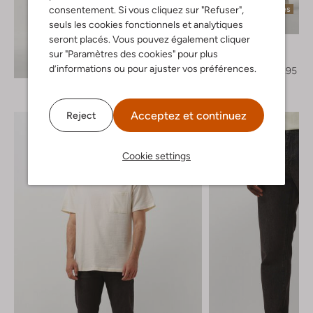
Dernières pièces
consentement. Si vous cliquez sur "Refuser",
seuls les cookies fonctionnels et analytiques
-30%
seront placés. Vous pouvez également cliquer
Forét
sur "Paramètres des cookies" pour plus
Pantalon
Découvrez le look
d’informations ou pour ajuster vos préférences.
€ 119,95
€ 83,95
Acceptez et continuez
Reject
Cookie settings