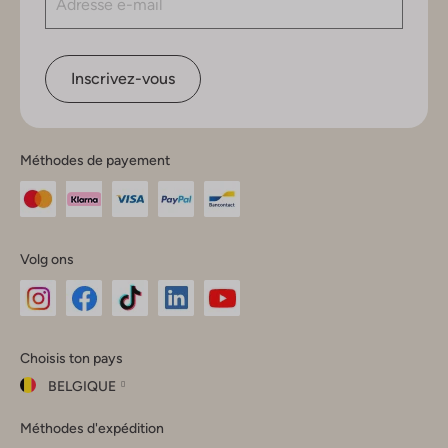
Inscrivez-vous
Méthodes de payement
Volg ons
Omoda
Omoda
Omoda
Omoda
Omoda
Choisis ton pays
Instagram
Facebook
TikTok
LinkedIn
YouTube
BELGIQUE
Choisis
Méthodes d'expédition
ton
Fermer