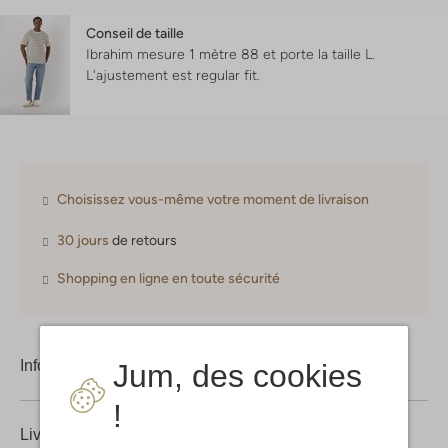
Conseil de taille
Ibrahim mesure 1 mètre 88 et porte la taille L.
L'ajustement est
regular fit
.
Choisissez vous-même votre moment de livraison
30 jours
de retours
Shopping en ligne en toute sécurité
Information produit
Jum, des cookies
!
Livraison & retours