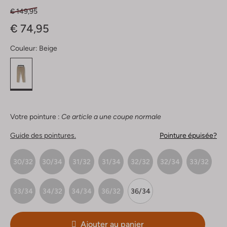
€ 149,95
€ 74,95
Couleur:
Beige
Votre pointure :
Ce article a une coupe normale
Guide des pointures.
Pointure épuisée?
30/32
30/34
31/32
31/34
32/32
32/34
33/32
33/34
34/32
34/34
36/32
36/34
Ajouter au panier