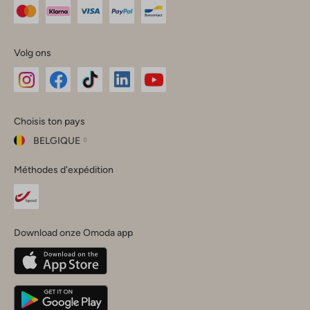
Volg ons
Omoda
Omoda
Omoda
Omoda
Omoda
Choisis ton pays
Instagram
Facebook
TikTok
LinkedIn
YouTube
BELGIQUE
Choisis
Méthodes d'expédition
ton
Fermer
pays
Nederland
België
(Nederlands)
Download onze Omoda app
Belgique
(Français)
Deutschland