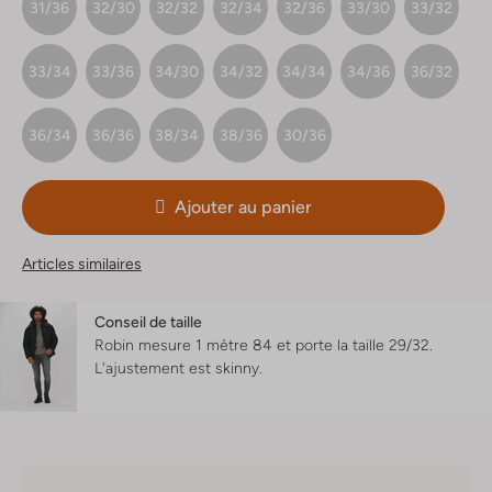
31/36
32/30
32/32
32/34
32/36
33/30
33/32
33/34
33/36
34/30
34/32
34/34
34/36
36/32
36/34
36/36
38/34
38/36
30/36
Ajouter au panier
Articles similaires
Conseil de taille
Robin mesure 1 mètre 84 et porte la taille 29/32.
L'ajustement est
skinny
.