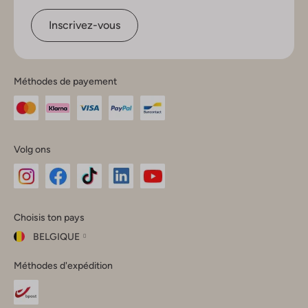
Inscrivez-vous
Méthodes de payement
Volg ons
Omoda
Omoda
Omoda
Omoda
Omoda
Choisis ton pays
Instagram
Facebook
TikTok
LinkedIn
YouTube
BELGIQUE
Choisis
Méthodes d'expédition
ton
Fermer
pays
Nederland