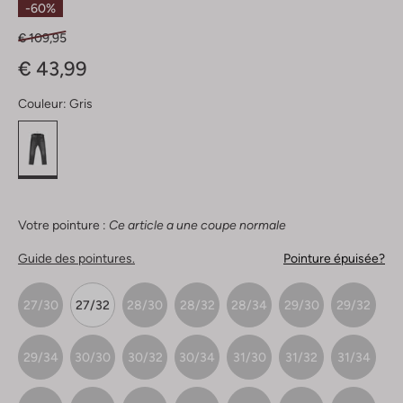
-60%
€ 109,95
€ 43,99
Couleur:
Gris
Votre pointure :
Ce article a une coupe normale
Guide des pointures.
Pointure épuisée?
27/30
27/32
28/30
28/32
28/34
29/30
29/32
29/34
30/30
30/32
30/34
31/30
31/32
31/34