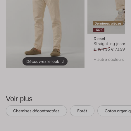
Dernières pièces
-60%
Diesel
Straight leg jeans
€ 184,95
€ 73,99
+ autre couleurs
Découvrez le look
Voir plus
Chemises décontractées
Forét
Coton organi