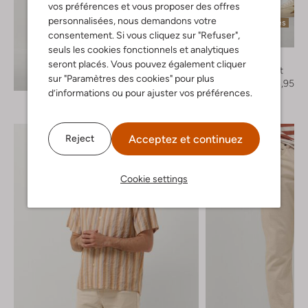
vos préférences et vous proposer des offres
personnalisées, nous demandons votre
Dernières pièces
consentement. Si vous cliquez sur "Refuser",
-50%
seuls les cookies fonctionnels et analytiques
Forét
seront placés. Vous pouvez également cliquer
Pantalon court
Découvrez le look
sur "Paramètres des cookies" pour plus
€ 109,95
€ 54,95
d’informations ou pour ajuster vos préférences.
Acceptez et continuez
Reject
Cookie settings