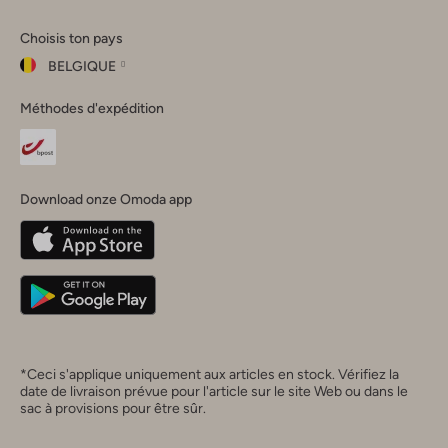
Omoda
Omoda
Omoda
Omoda
Omoda
Choisis ton pays
Instagram
Facebook
TikTok
LinkedIn
YouTube
BELGIQUE
Choisis
Méthodes d'expédition
ton
Fermer
pays
Nederland
België
(Nederlands)
Download onze Omoda app
Belgique
(Français)
Deutschland
*Ceci s'applique uniquement aux articles en stock. Vérifiez la
date de livraison prévue pour l'article sur le site Web ou dans le
sac à provisions pour être sûr.