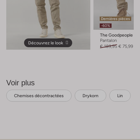
Dernières pièces
-60%
The Goodpeople
Pantalon
Découvrez le look
€ 189,95
€ 75,99
Voir plus
Chemises décontractées
Drykorn
Lin