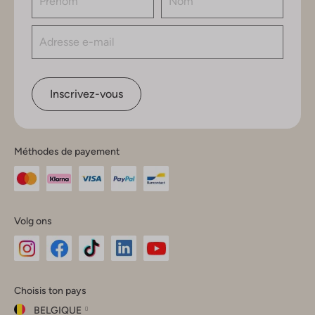
Inscrivez-vous
Méthodes de payement
Volg ons
Omoda
Omoda
Omoda
Omoda
Omoda
Choisis ton pays
Instagram
Facebook
TikTok
LinkedIn
YouTube
BELGIQUE