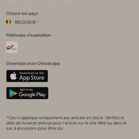
Omoda
Omoda
Omoda
Omoda
Omoda
Choisis ton pays
Instagram
Facebook
TikTok
LinkedIn
YouTube
BELGIQUE
Choisis
Méthodes d'expédition
ton
Fermer
pays
Nederland
België
(Nederlands)
Download onze Omoda app
Belgique
(Français)
Deutschland
*Ceci s'applique uniquement aux articles en stock. Vérifiez la
date de livraison prévue pour l'article sur le site Web ou dans le
sac à provisions pour être sûr.