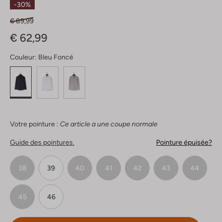
-30%
€ 89,99
€ 62,99
Couleur:
Bleu Foncé
Votre pointure :
Ce article a une coupe normale
Guide des pointures.
Pointure épuisée?
38
39
40
41
42
43
44
45
46