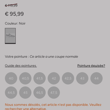
€ 119,99
€ 95,99
Couleur:
Noir
Votre pointure :
Ce article a une coupe normale
Guide des pointures.
Pointure épuisée?
40
40,5
41,5
42
42,5
43
44
44,5
45
46,5
47,5
Nous sommes désolés, cet article n'est pas disponible. Veuillez
rechercher une alternative.