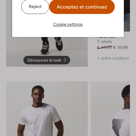
Acceptez et continuez
Reject
Cookie settings
-20%
Pure Path
T-shirts
€ 49,99
€ 39,99
+ autre couleurs
Découvrez le look