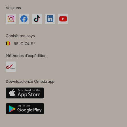
Volg ons
Omoda
Omoda
Omoda
Omoda
Omoda
Choisis ton pays
Instagram
Facebook
TikTok
LinkedIn
YouTube
BELGIQUE
Choisis
Méthodes d'expédition
ton
Fermer
pays
Nederland
België
(Nederlands)
Download onze Omoda app
Belgique
(Français)
Deutschland