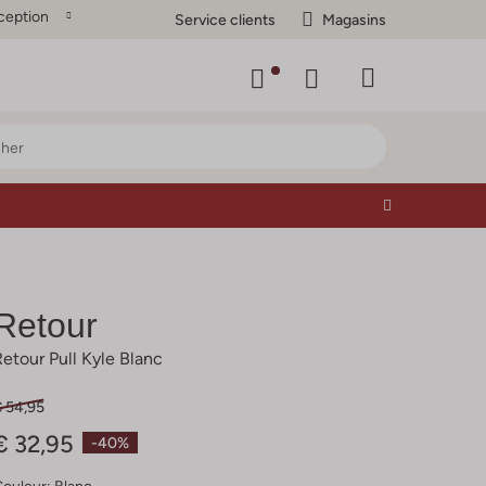
ception
Service clients
Magasins
Retour
Retour Pull Kyle Blanc
€ 54,95
€ 32,95
-40%