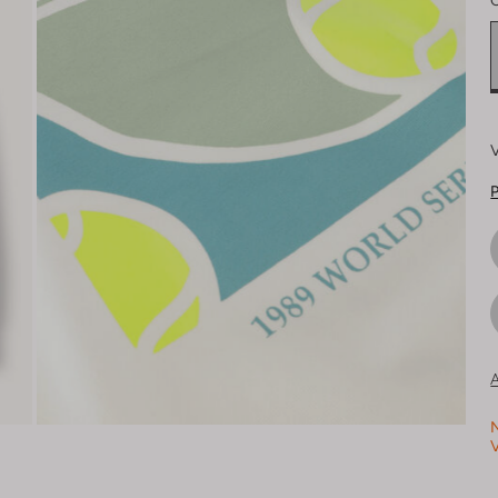
V
P
A
N
V