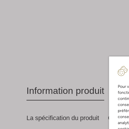
Pour v
Information produit
foncti
contin
consen
préfé
La spécification du produit
Compos
consen
analyt
cookie