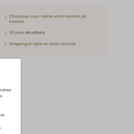
Choisissez vous-même votre moment de
livraison
30 jours
de retours
Shopping en ligne en toute sécurité
cookies
on
tre
e
s