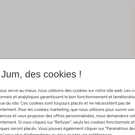
Jum, des cookies !
ous servir au mieux, nous utilisons des cookies sur notre site web. Les 
Livraison & retours
onnels et analytiques garantissent le bon fonctionnement et laméliorati
ue du site. Ces cookies sont toujours placés et ne nécessitent pas de
tement. Pour les cookies marketing, que nous utilisons pour suivre vos
rences et vous proposer des offres personnalisées, nous demandons vo
ition & Ajustement
tement. Si vous cliquez sur "Refuser", seuls les cookies fonctionnels et
Instructions de lavag
iques seront placés. Vous pouvez également cliquer sur "Paramètres de
s" pour plus d’informations ou pour ajuster vos préférences.