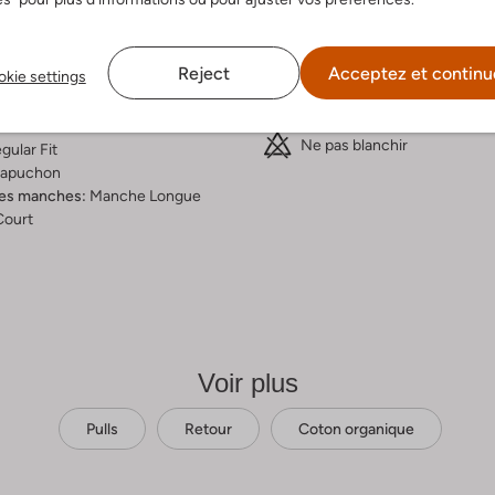
anc
30 programme normal de la
Imprimé
Max. 110 °C
ton Organique
Reject
Acceptez et continu
kie settings
ercentages:
Ne pas sécher en machine
isch Katoen, 15% Gerecycled
Nettoyage à sec des rivets
Ne pas blanchir
gular Fit
apuchon
es manches:
Manche Longue
Court
Voir plus
Pulls
Retour
Coton organique