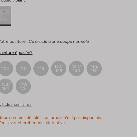
Couleur:
Blanc
otre pointure :
Ce article a une coupe normale
ointure épuisée?
122/
134/
146/
104
110
116
128
140
152
158/
170/
164
176
rticles similaires
ous sommes désolés, cet article n'est pas disponible.
euillez rechercher une alternative.