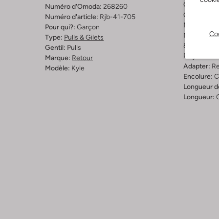
Couleur:
Bl
Numéro d'Omoda:
268260
Cartouche:
Numéro d'article:
Rjb-41-705
Matériel:
Co
Pour qui?:
Garçon
Coo
Materiaalp
Type:
Pulls & Gilets
85% Biolog
Gentil:
Pulls
Polyester
Marque:
Retour
Adapter:
Re
Modèle:
Kyle
Encolure:
C
Longueur d
Longueur: