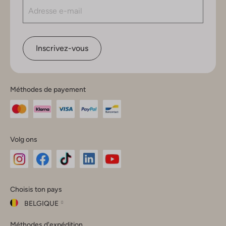
Inscrivez-vous
Méthodes de payement
Volg ons
Omoda
Omoda
Omoda
Omoda
Omoda
Choisis ton pays
Instagram
Facebook
TikTok
LinkedIn
YouTube
BELGIQUE
Choisis
Méthodes d'expédition
ton