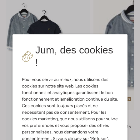
Jum, des cookies
!
Pour vous servir au mieux, nous utilisons des
cookies sur notre site web. Les cookies
fonctionnels et analytiques garantissent le bon
fonctionnement et lamélioration continue du site.
Dernières pièces
Ces cookies sont toujours placés et ne
-40%
nécessitent pas de consentement. Pour les
Vingino
cookies marketing, que nous utilisons pour suivre
Jack
vos préférences et vous proposer des offres
€ 69,95
€ 41,95
personnalisées, nous demandons votre
consentement. Si vous cliquez sur "Refuser",
Découvrez le look