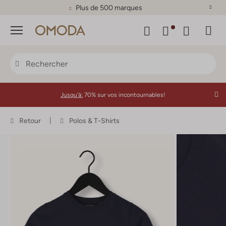
Plus de 500 marques
Menu
Jusqu'à:
70% sur vos incontournables!
Retour
Polos & T-Shirts