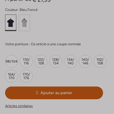
Couleur:
Bleu Foncé
Votre pointure :
Ce article a une coupe normale
110/
122/
128/
134/
140/
152/
98/104
116
128
134
140
146
158
164/
170/
170
176
Ajouter au panier
Articles similaires