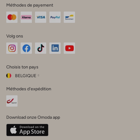
Méthodes de payement
Volg ons
Omoda
Omoda
Omoda
Omoda
Omoda
Choisis ton pays
Instagram
Facebook
TikTok
LinkedIn
YouTube
BELGIQUE
Choisis
Méthodes d'expédition
ton
Fermer
pays
Nederland
België
(Nederlands)
Download onze Omoda app
Belgique
(Français)
Deutschland