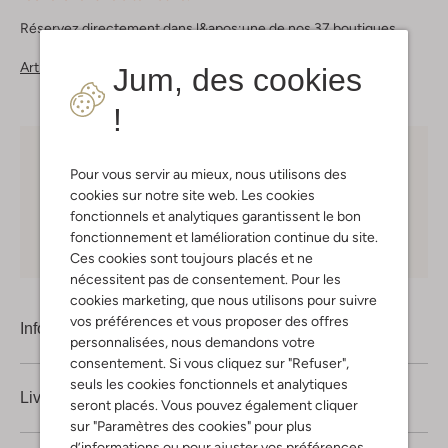
Réservez directement dans l&apos;une de nos 37 boutiques
Articles similaires
Jum, des cookies
!
Choisissez vous-même votre moment de livraison
Pour vous servir au mieux, nous utilisons des
cookies sur notre site web. Les cookies
30 jours
de retours
fonctionnels et analytiques garantissent le bon
fonctionnement et lamélioration continue du site.
Shopping en ligne en toute sécurité
Ces cookies sont toujours placés et ne
nécessitent pas de consentement. Pour les
cookies marketing, que nous utilisons pour suivre
vos préférences et vous proposer des offres
Information produit
personnalisées, nous demandons votre
consentement. Si vous cliquez sur "Refuser",
seuls les cookies fonctionnels et analytiques
Livraison & retours
seront placés. Vous pouvez également cliquer
sur "Paramètres des cookies" pour plus
d’informations ou pour ajuster vos préférences.