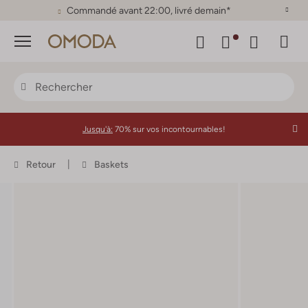
Satisfait ou remboursé sous 30 jours
Menu
Jusqu'à:
70% sur vos incontournables!
Retour
Baskets