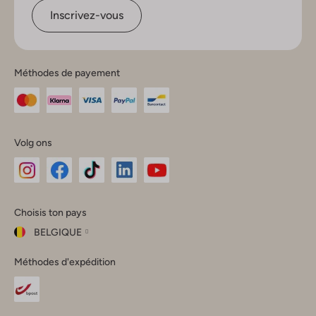
Inscrivez-vous
Méthodes de payement
Volg ons
Omoda
Omoda
Omoda
Omoda
Omoda
Choisis ton pays
Instagram
Facebook
TikTok
LinkedIn
YouTube
BELGIQUE
Choisis
Méthodes d'expédition
ton
Fermer
pays
Nederland