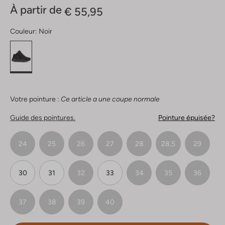
À partir de
€ 55,95
Couleur:
Noir
Votre pointure :
Ce article a une coupe normale
Guide des pointures.
Pointure épuisée?
24
25
26
27
28
28,5
29
30
31
32
33
34
35
36
37
38
39
40