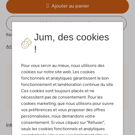
Ajouter au panier
Voir le stock du magasin
Jum, des cookies
Réservez directement dans l&apos;une de nos 37 boutiques
!
Articles similaires
Pour vous servir au mieux, nous utilisons des
cookies sur notre site web. Les cookies
Choisissez vous-même votre moment de livraison
fonctionnels et analytiques garantissent le bon
fonctionnement et lamélioration continue du site.
30 jours
de retours
Ces cookies sont toujours placés et ne
nécessitent pas de consentement. Pour les
Shopping en ligne en toute sécurité
cookies marketing, que nous utilisons pour suivre
vos préférences et vous proposer des offres
personnalisées, nous demandons votre
consentement. Si vous cliquez sur "Refuser",
Information produit
seuls les cookies fonctionnels et analytiques