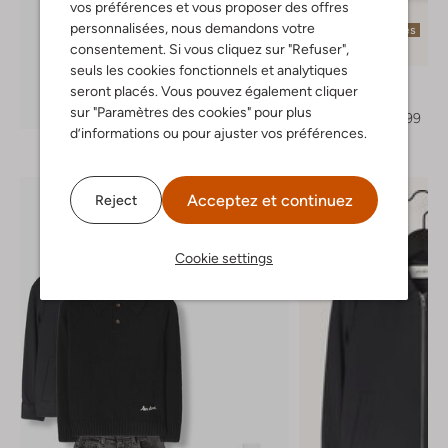
vos préférences et vous proposer des offres
personnalisées, nous demandons votre
Dernières pièces
consentement. Si vous cliquez sur "Refuser",
-50%
seuls les cookies fonctionnels et analytiques
Baje Studio
seront placés. Vous pouvez également cliquer
Jack
Découvrez le look
sur "Paramètres des cookies" pour plus
€ 78,99
€ 38,99
d’informations ou pour ajuster vos préférences.
Acceptez et continuez
Reject
Cookie settings