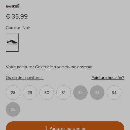
€ 59,99
€ 35,99
Couleur:
Noir
Votre pointure :
Ce article a une coupe normale
Guide des pointures.
Pointure épuisée?
28
29
30
31
32
33
34
35
Ajouter au panier