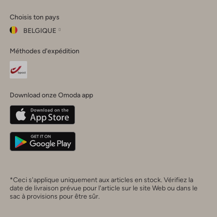
Omoda
Omoda
Omoda
Omoda
Omoda
Choisis ton pays
Instagram
Facebook
TikTok
LinkedIn
YouTube
BELGIQUE
Choisis
Méthodes d'expédition
ton
Fermer
pays
Nederland
België
(Nederlands)
Download onze Omoda app
Belgique
(Français)
Deutschland
*Ceci s'applique uniquement aux articles en stock. Vérifiez la
date de livraison prévue pour l'article sur le site Web ou dans le
sac à provisions pour être sûr.