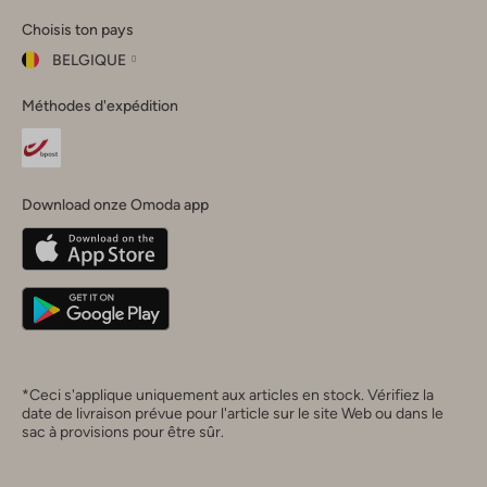
Omoda
Omoda
Omoda
Omoda
Omoda
Choisis ton pays
Instagram
Facebook
TikTok
LinkedIn
YouTube
BELGIQUE
Choisis
Méthodes d'expédition
ton
Fermer
pays
Nederland
België
(Nederlands)
Download onze Omoda app
Belgique
(Français)
Deutschland
*Ceci s'applique uniquement aux articles en stock. Vérifiez la
date de livraison prévue pour l'article sur le site Web ou dans le
sac à provisions pour être sûr.