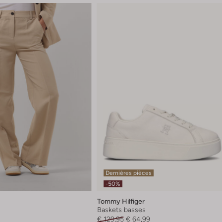
Dernières pièces
-50%
Tommy Hilfiger
Baskets basses
€ 129,95
€ 64,99