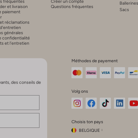
s fréquentes
Créer un compte
Ballerine
r et livraison
Questions fréquentes
Sacs
 paiement
r
et réclamations
d'entretien
ns générales
 confidentialité
 et l'entretien
Méthodes de payement
vants, des conseils de
Volg ons
Omoda
Omoda
Omoda
Omoda
Om
Choisis ton pays
Instagram
Facebook
TikTok
LinkedI
Yo
BELGIQUE
Choisis