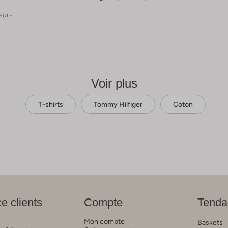
eurs
Voir plus
T-shirts
Tommy Hilfiger
Coton
e clients
Compte
Tenda
Mon compte
Baskets