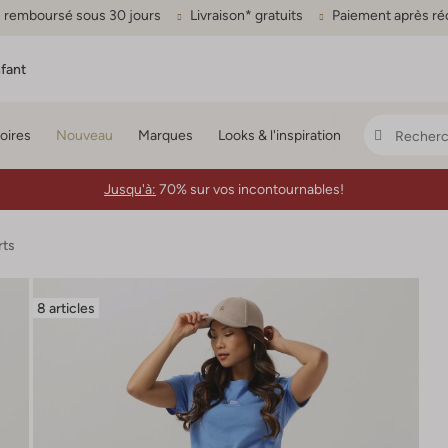
ou remboursé sous 30 jours
Livraison* gratuits
Paiement après ré
fant
oires
Nouveau
Marques
Looks & l'inspiration
Jusqu'à:
70% sur vos incontournables!
rts
8 articles