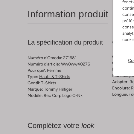
foncti
contin
Information produit
consen
préfé
consen
analyt
cookie
La spécification du produit
Compos
Couleur:
Bl
Numéro d'Omoda:
271681
Coo
Cartouche:
Numéro d'article:
Ww0ww40276
Matériel:
C
Pour qui?:
Femme
Materiaalp
Type:
Hauts & T-Shirts
Adapter:
Re
Gentil:
T-Shirts
Encolure:
R
Marque:
Tommy Hilfiger
Longueur d
Modèle:
Rec Corp Logo C-Nk
Complétez votre
look