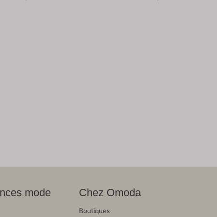
nces mode
Chez Omoda
Boutiques