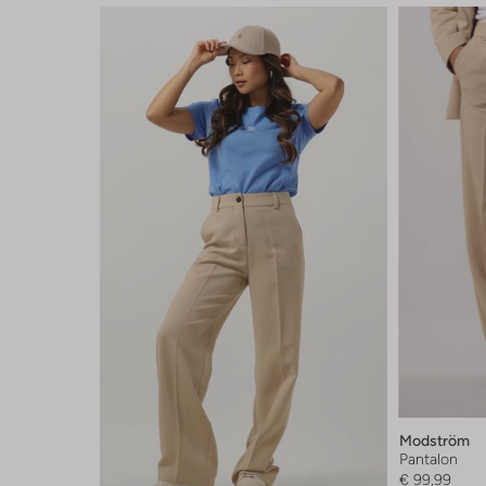
Modström
Pantalon
€ 99,99