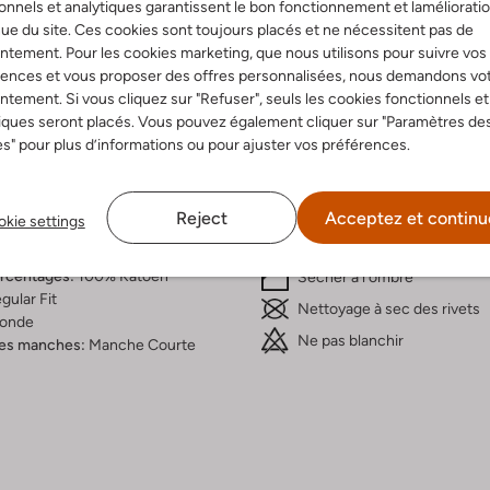
onnels et analytiques garantissent le bon fonctionnement et laméliorati
ue du site. Ces cookies sont toujours placés et ne nécessitent pas de
Livraison & retours
tement. Pour les cookies marketing, que nous utilisons pour suivre vos
rences et vous proposer des offres personnalisées, nous demandons vo
tement. Si vous cliquez sur "Refuser", seuls les cookies fonctionnels et
iques seront placés. Vous pouvez également cliquer sur "Paramètres de
s" pour plus d’informations ou pour ajuster vos préférences.
ition & Ajustement
Instructions de lavag
eu Clair
30 était un programme limit
Reject
Acceptez et continu
kie settings
Uni
Max. 110 °C
oton
ercentages:
100% Katoen
Sécher à l'ombre
gular Fit
Nettoyage à sec des rivets
onde
Ne pas blanchir
es manches:
Manche Courte