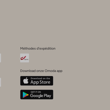
s
Méthodes d'expédition
Download onze Omoda app
oda
n
uTube