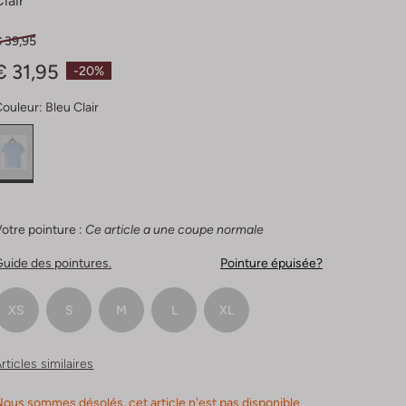
lair
€ 39,95
€ 31,95
-20%
Couleur:
Bleu Clair
otre pointure :
Ce article a une coupe normale
uide des pointures.
Pointure épuisée?
XS
S
M
L
XL
rticles similaires
ous sommes désolés, cet article n'est pas disponible.