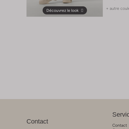
+ autre coul
Découvrez le look
Servic
Contact
Contact