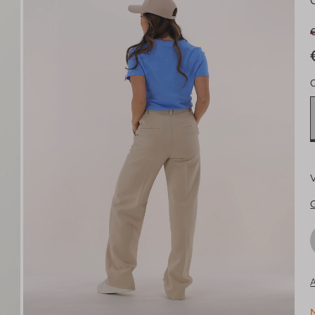
C
V
G
A
N