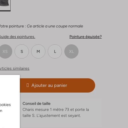
otre pointure :
Ce article a une coupe normale
uide des pointures.
Pointure épuisée?
XS
S
M
L
XL
rticles similaires
Ajouter au panier
Conseil de taille
cookies
Charis mesure 1 mètre 73 et porte la
on
taille S.
L'ajustement est
seyant
.