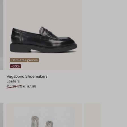
Dernières pièces
-30%
Vagabond Shoemakers
Loafers
€ 139,95
€ 97,99