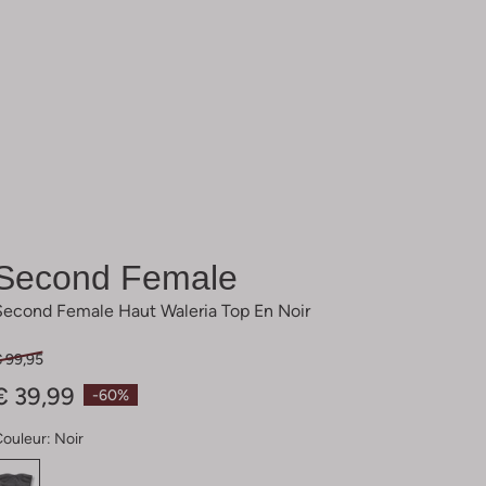
Second Female
Second Female Haut Waleria Top En Noir
€ 99,95
€ 39,99
-60%
Couleur:
Noir