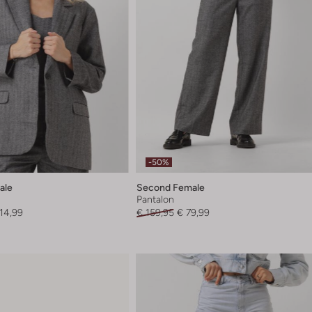
-50%
ale
Second Female
Pantalon
114,99
€ 159,95
€ 79,99