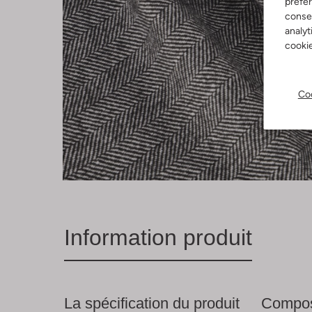
préfé
consen
analyt
cookie
Coo
Information produit
La spécification du produit
Compos