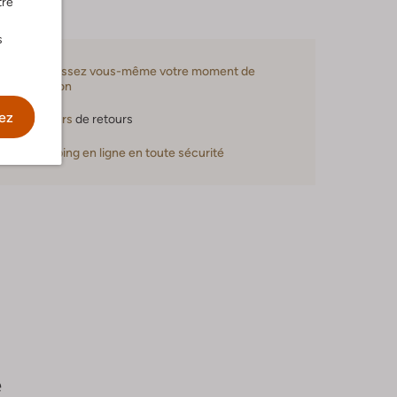
tre
s
Choisissez vous-même votre moment de
livraison
ez
30 jours
de retours
Shopping en ligne en toute sécurité
e