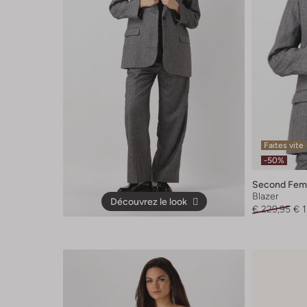
Faites vite
-50%
Second Fem
Blazer
Découvrez le look
€ 229,95
€ 