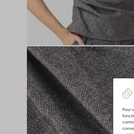
Pour v
foncti
contin
consen