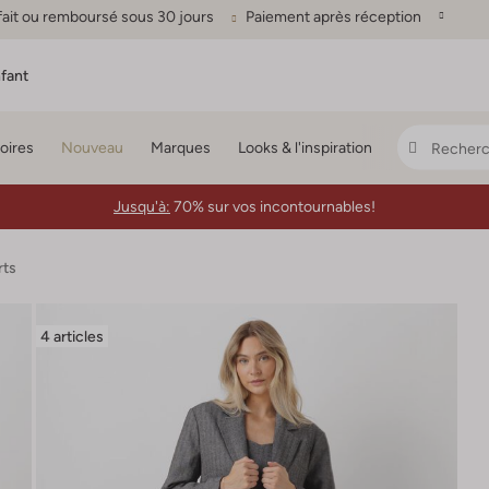
fait ou remboursé sous 30 jours
Paiement après réception
fant
oires
Nouveau
Marques
Looks & l'inspiration
Jusqu'à:
70% sur vos incontournables!
rts
4 articles