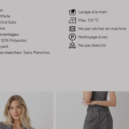
ir
Lavage à la main
Mixte
Max. 110 °C
Ord Sets
ine
Ne pas sécher en machine
ercentages:
Nettoyage à sec
 50% Polyester
Ne pas blanchir
yant
es manches:
Sans Manches