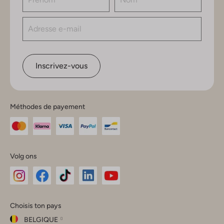
Inscrivez-vous
Méthodes de payement
Volg ons
Omoda
Omoda
Omoda
Omoda
Omoda
Choisis ton pays
Instagram
Facebook
TikTok
LinkedIn
YouTube
BELGIQUE