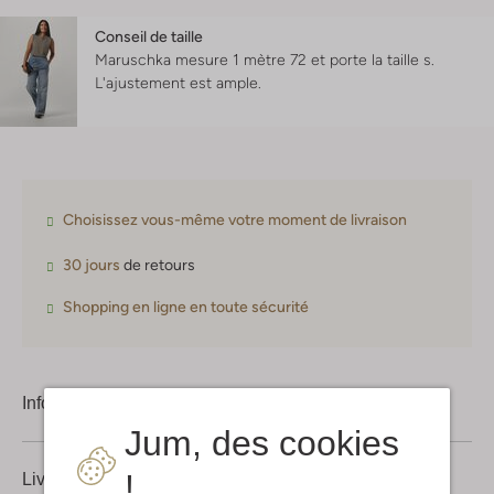
Conseil de taille
Maruschka mesure 1 mètre 72 et porte la taille s.
L'ajustement est
ample
.
Choisissez vous-même votre moment de livraison
30 jours
de retours
Shopping en ligne en toute sécurité
Information produit
Jum, des cookies
!
Livraison & retours