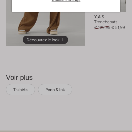
Faites vite
-60%
Y.a.s.
Trenchcoats
€ 129,95
€ 51,99
Découvrez le look
Voir plus
T-shirts
Penn & Ink