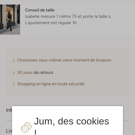
Conseil de taille
Isabelle mesure 1 mètre 73 et porte la taille s.
L'ajustement est
regular fit
.
Choisissez vous-même votre moment de livraison
30 jours
de retours
Shopping en ligne en toute sécurité
Information produit
Jum, des cookies
!
Livraison & retours