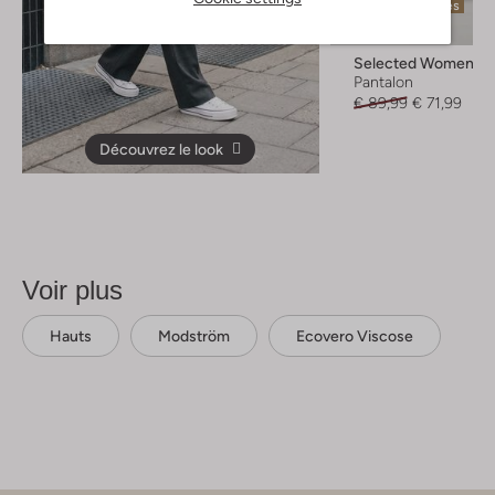
Dernières pièces
-20%
Selected Women
Pantalon
€ 89,99
€ 71,99
Découvrez le look
Voir plus
Hauts
Modström
Ecovero Viscose