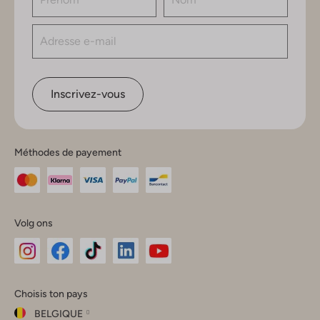
Inscrivez-vous
Méthodes de payement
Volg ons
Omoda
Omoda
Omoda
Omoda
Omoda
Choisis ton pays
Instagram
Facebook
TikTok
LinkedIn
YouTube
BELGIQUE