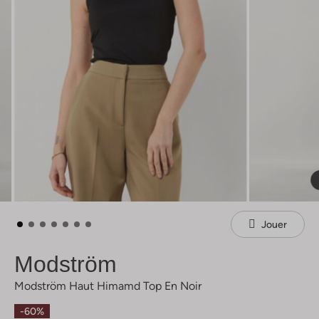
Jouer
Modström
Modström Haut Himamd Top En Noir
-60%