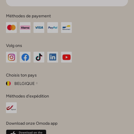
Méthodes de payement
Volg ons
Omoda
Omoda
Omoda
Omoda
Omoda
Choisis ton pays
Instagram
Facebook
TikTok
LinkedIn
YouTube
BELGIQUE
Choisis
Méthodes d'expédition
ton
Fermer
pays
Nederland
België
(Nederlands)
Download onze Omoda app
Belgique
(Français)