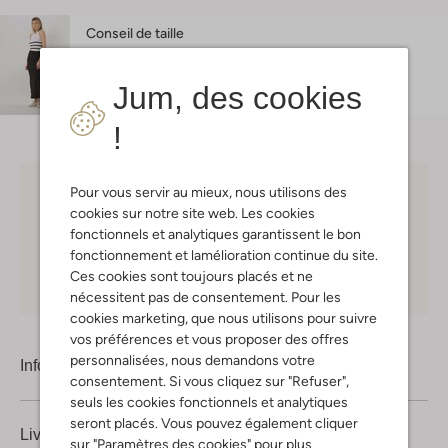
Conseil de taille
Sara mesure 1 mètre 78 et porte la taille S.
L'ajustement est
seyant
.
Jum, des cookies
!
Pour vous servir au mieux, nous utilisons des
Choisissez vous-même votre moment de livraison
cookies sur notre site web. Les cookies
fonctionnels et analytiques garantissent le bon
30 jours
de retours
fonctionnement et lamélioration continue du site.
Ces cookies sont toujours placés et ne
Shopping en ligne en toute sécurité
nécessitent pas de consentement. Pour les
cookies marketing, que nous utilisons pour suivre
vos préférences et vous proposer des offres
personnalisées, nous demandons votre
Information produit
consentement. Si vous cliquez sur "Refuser",
seuls les cookies fonctionnels et analytiques
seront placés. Vous pouvez également cliquer
Livraison & retours
sur "Paramètres des cookies" pour plus