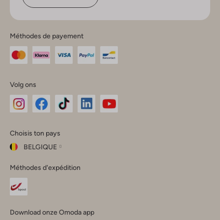
Méthodes de payement
Volg ons
Omoda
Omoda
Omoda
Omoda
Omoda
Choisis ton pays
Instagram
Facebook
TikTok
LinkedIn
YouTube
BELGIQUE
Choisis
Méthodes d'expédition
ton
Fermer
pays
Nederland
België
(Nederlands)
Download onze Omoda app