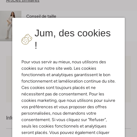
Articles similaires
Conseil de taille
Isabelle mesure 1 mètre 73 et porte la taille s.
L'ajustement est
très large
.
Jum, des cookies
!
Pour vous servir au mieux, nous utilisons des
Choisissez vous-même votre moment de livraison
cookies sur notre site web. Les cookies
fonctionnels et analytiques garantissent le bon
30 jours
de retours
fonctionnement et lamélioration continue du site.
Ces cookies sont toujours placés et ne
Shopping en ligne en toute sécurité
nécessitent pas de consentement. Pour les
cookies marketing, que nous utilisons pour suivre
vos préférences et vous proposer des offres
personnalisées, nous demandons votre
Information produit
consentement. Si vous cliquez sur "Refuser",
seuls les cookies fonctionnels et analytiques
seront placés. Vous pouvez également cliquer