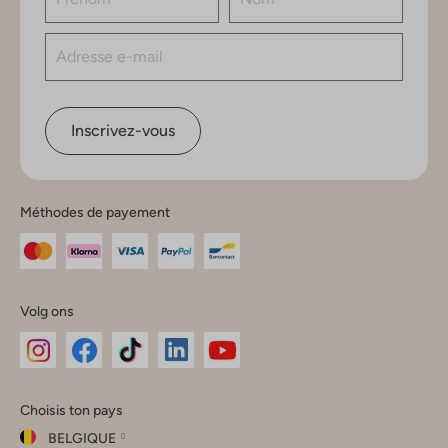
Inscrivez-vous
Méthodes de payement
Volg ons
Omoda
Omoda
Omoda
Omoda
Omoda
Choisis ton pays
Instagram
Facebook
TikTok
LinkedIn
YouTube
BELGIQUE