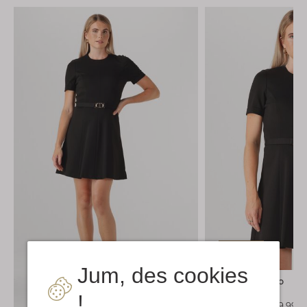
Faites vite
-50%
Jum, des cookies
Twinset Milano
Mini robe
!
Découvrez le look
€ 219,99
€ 109,99