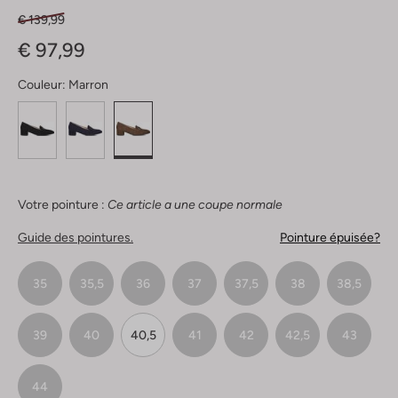
€ 139,99
€ 97,99
Couleur:
Marron
Votre pointure :
Ce article a une coupe normale
Guide des pointures.
Pointure épuisée?
35
35,5
36
37
37,5
38
38,5
39
40
40,5
41
42
42,5
43
44