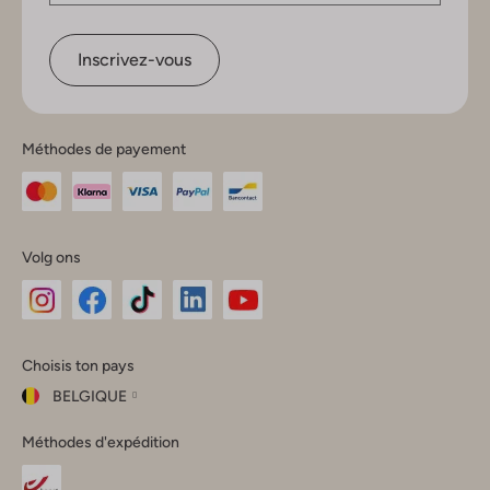
Inscrivez-vous
Méthodes de payement
Volg ons
Omoda
Omoda
Omoda
Omoda
Omoda
Choisis ton pays
Instagram
Facebook
TikTok
LinkedIn
YouTube
BELGIQUE
Choisis
Méthodes d'expédition
ton
Fermer
pays