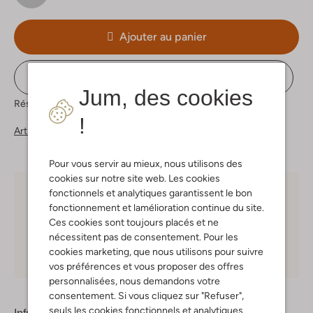
Ajouter au panier
Voir le stock du magasin
Jum, des cookies
Réservez directement dans l&apos;une de nos 37 boutiques
!
Articles similaires
Pour vous servir au mieux, nous utilisons des
cookies sur notre site web. Les cookies
fonctionnels et analytiques garantissent le bon
Choisissez vous-même votre moment de livraison
fonctionnement et lamélioration continue du site.
Ces cookies sont toujours placés et ne
30 jours
de retours
nécessitent pas de consentement. Pour les
cookies marketing, que nous utilisons pour suivre
Shopping en ligne en toute sécurité
vos préférences et vous proposer des offres
personnalisées, nous demandons votre
consentement. Si vous cliquez sur "Refuser",
seuls les cookies fonctionnels et analytiques