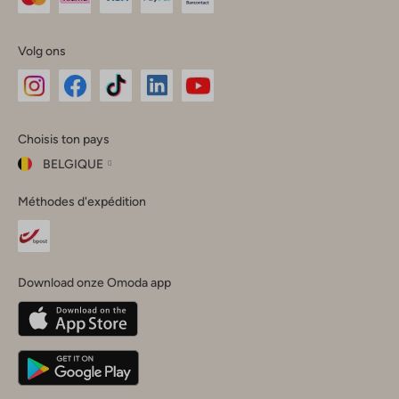
Volg ons
Omoda
Omoda
Omoda
Omoda
Omoda
Choisis ton pays
Instagram
Facebook
TikTok
LinkedIn
YouTube
BELGIQUE
Choisis
Méthodes d'expédition
ton
Fermer
pays
Nederland
België
(Nederlands)
Download onze Omoda app
Belgique
(Français)
Deutschland