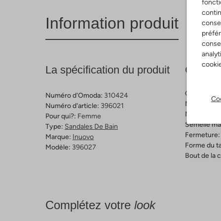
foncti
contin
Information produit
consen
préfé
consen
analyt
cookie
La spécification du produit
Compos
Couleur:
Ma
Numéro d'Omoda:
310424
Coo
Matière ext
Numéro d'article:
396021
Matière inté
Pour qui?:
Femme
Semelle mat
Type:
Sandales De Bain
Fermeture:
Marque:
Inuovo
Forme du ta
Modèle:
396027
Bout de la 
Complétez votre
look