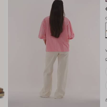
€
V
G
A