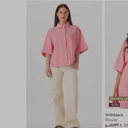
Dernière p
-50%
Withblack
Blouse
€ 79,99
€ 39