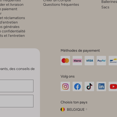
s fréquentes
Créer un compte
Ballerine
r et livraison
Questions fréquentes
Sacs
 paiement
r
et réclamations
d'entretien
ns générales
 confidentialité
 et l'entretien
Méthodes de payement
vants, des conseils de
Volg ons
Omoda
Omoda
Omoda
Omoda
Om
Choisis ton pays
Instagram
Facebook
TikTok
LinkedI
Yo
BELGIQUE
Choisis