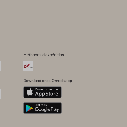
s
Méthodes d'expédition
Download onze Omoda app
oda
n
uTube