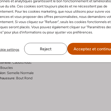
onnels et analytiques garantissent le bon fonctionnement et laméliorati
ue du site. Ces cookies sont toujours placés et ne nécessitent pas de
Livraison & retours
tement. Pour les cookies marketing, que nous utilisons pour suivre vos
rences et vous proposer des offres personnalisées, nous demandons vo
tement. Si vous cliquez sur "Refuser", seuls les cookies fonctionnels et
iques seront placés. Vous pouvez également cliquer sur "Paramètres de
s" pour plus d’informations ou pour ajuster vos préférences.
ition & Ajustement
rron
Reject
Acceptez et continu
kie settings
érieure:
Raphia
rieure:
Cuir
érielle:
Caoutchouc
Boucles
lon:
Semelle Normale
chaussure:
Bout Rond