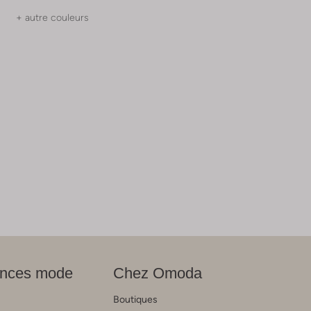
+ autre couleurs
nces mode
Chez Omoda
Boutiques