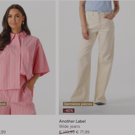
ièce
Dernières pièces
-40%
Another Label
Wide jeans
,99
€ 119,99
€ 71,99