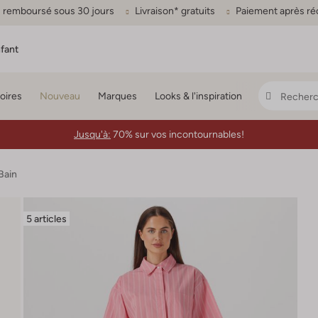
ou remboursé sous 30 jours
Livraison* gratuits
Paiement après ré
fant
oires
Nouveau
Marques
Looks & l'inspiration
Jusqu'à:
70% sur vos incontournables!
Bain
5 articles