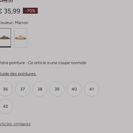
 119,99
€ 35,99
-70%
Couleur:
Marron
otre pointure :
Ce article a une coupe normale
uide des pointures.
36
37
38
39
40
41
42
rticles similaires