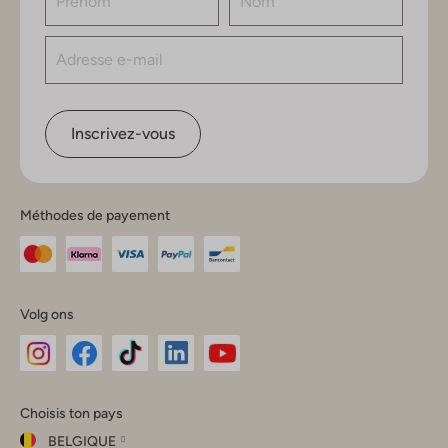
Inscrivez-vous
Méthodes de payement
Volg ons
Omoda
Omoda
Omoda
Omoda
Omoda
Choisis ton pays
Instagram
Facebook
TikTok
LinkedIn
YouTube
BELGIQUE