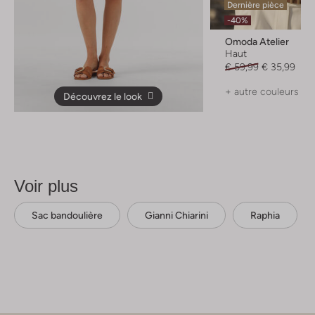
Dernière pièce
-40%
Omoda Atelier
Haut
€ 59,99
€ 35,99
+ autre couleurs
Découvrez le look
Voir plus
Sac bandoulière
Gianni Chiarini
Raphia