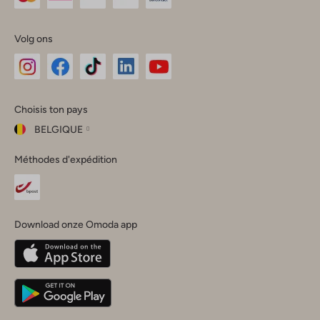
Volg ons
Omoda
Omoda
Omoda
Omoda
Omoda
Choisis ton pays
Instagram
Facebook
TikTok
LinkedIn
YouTube
BELGIQUE
Choisis
Méthodes d'expédition
ton
Fermer
pays
Nederland
België
(Nederlands)
Download onze Omoda app
Belgique
(Français)
Deutschland