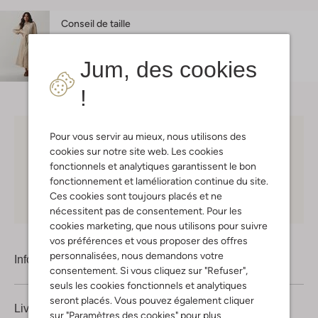
Conseil de taille
Zohra mesure 1 meter 70 et porte la taille s.
L'ajustement est
regular fit
.
Jum, des cookies
!
Pour vous servir au mieux, nous utilisons des
Choisissez vous-même votre moment de livraison
cookies sur notre site web. Les cookies
fonctionnels et analytiques garantissent le bon
30 jours
de retours
fonctionnement et lamélioration continue du site.
Ces cookies sont toujours placés et ne
Shopping en ligne en toute sécurité
nécessitent pas de consentement. Pour les
cookies marketing, que nous utilisons pour suivre
vos préférences et vous proposer des offres
personnalisées, nous demandons votre
Information produit
consentement. Si vous cliquez sur "Refuser",
seuls les cookies fonctionnels et analytiques
seront placés. Vous pouvez également cliquer
Livraison & retours
sur "Paramètres des cookies" pour plus