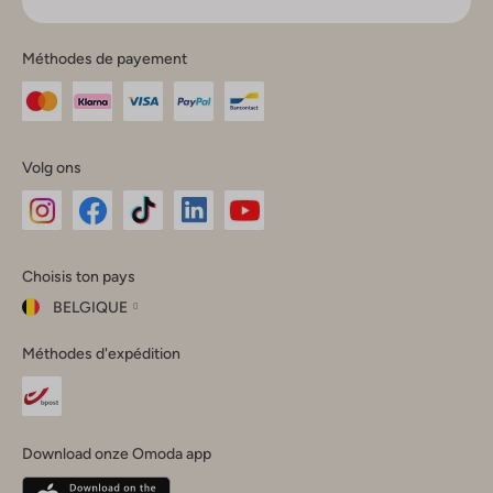
Méthodes de payement
Volg ons
Omoda
Omoda
Omoda
Omoda
Omoda
Choisis ton pays
Instagram
Facebook
TikTok
LinkedIn
YouTube
BELGIQUE
Choisis
Méthodes d'expédition
ton
Fermer
pays
Nederland
België
(Nederlands)
Download onze Omoda app
Belgique
(Français)