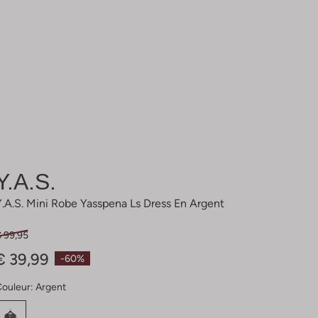
Y.a.s.
Y.a.s. Mini Robe Yasspena Ls Dress En Argent
€ 99,95
€ 39,99
-60%
Couleur:
Argent