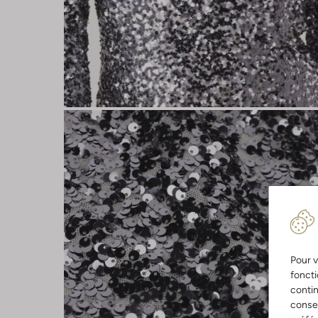
Pour v
foncti
contin
consen