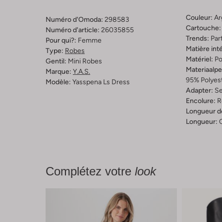
Couleur:
Ar
Numéro d'Omoda:
298583
Cartouche:
Numéro d'article:
26035855
Trends:
Par
Pour qui?:
Femme
Matière inté
Type:
Robes
Matériel:
Po
Gentil:
Mini Robes
Materiaalp
Marque:
Y.a.s.
95% Polyest
Modèle:
Yasspena Ls Dress
Adapter:
Se
Encolure:
R
Longueur d
Longueur:
Complétez votre
look