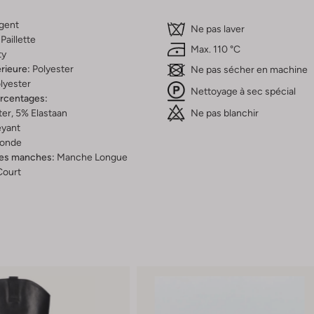
gent
Ne pas laver
Paillette
Max. 110 °C
ty
rieure:
Polyester
Ne pas sécher en machine
lyester
Nettoyage à sec spécial
ercentages:
Ne pas blanchir
er, 5% Elastaan
yant
onde
es manches:
Manche Longue
Court