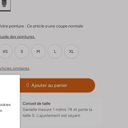
otre pointure :
Ce article a une coupe normale
uide des pointures.
XS
S
M
L
XL
rticles similaires
Ajouter au panier
Conseil de taille
cookies
Danielle mesure 1 mètre 74 et porte la
on
taille S.
L'ajustement est
seyant
.