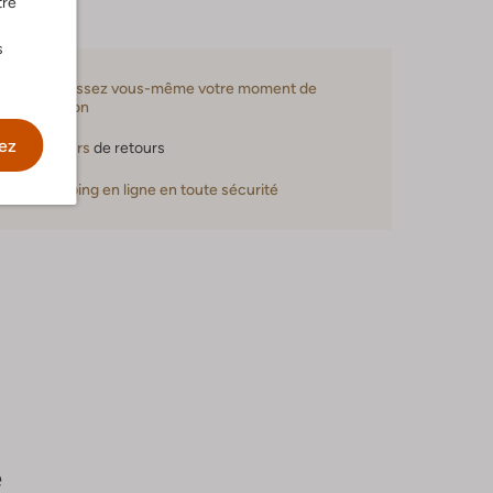
tre
s
Choisissez vous-même votre moment de
livraison
ez
30 jours
de retours
Shopping en ligne en toute sécurité
e