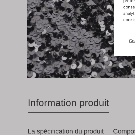
préfé
consen
analyt
cookie
Coo
Information produit
La spécification du produit
Compos