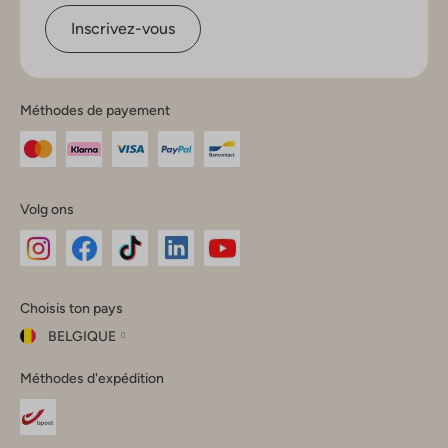
Inscrivez-vous
Méthodes de payement
Volg ons
Omoda
Omoda
Omoda
Omoda
Omoda
Choisis ton pays
Instagram
Facebook
TikTok
LinkedIn
YouTube
BELGIQUE
Choisis
Méthodes d'expédition
ton
Fermer
pays
Nederland