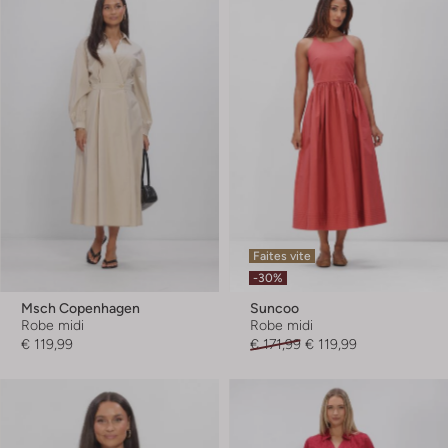
Faites vite
-30%
Msch Copenhagen
Suncoo
Robe midi
Robe midi
€ 119,99
€ 171,99
€ 119,99