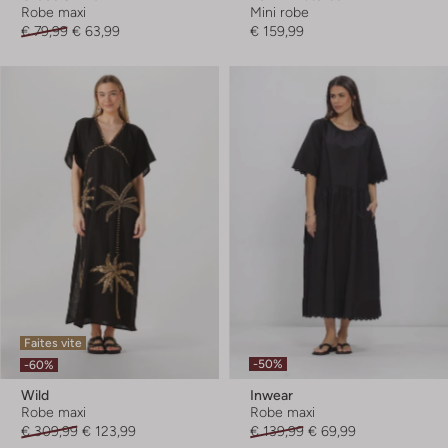
Robe maxi
Mini robe
€ 79,99
€ 63,99
€ 159,99
Faites vite
-50%
-60%
Wild
Inwear
Robe maxi
Robe maxi
€ 309,99
€ 123,99
€ 139,99
€ 69,99