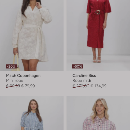
-20%
-50%
Msch Copenhagen
Caroline Biss
Mini robe
Robe midi
€ 99,99
€ 79,99
€ 270,00
€ 134,99