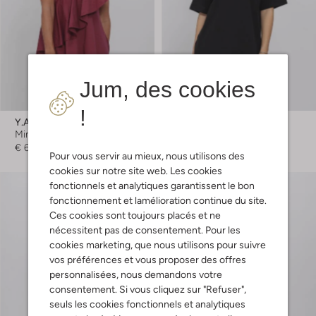
Jum, des cookies
-50%
!
Y.a.s.
Calvin Klein
Mini robe
Mini robe
€ 69,99
€ 69,99
€ 34,99
Pour vous servir au mieux, nous utilisons des
cookies sur notre site web. Les cookies
fonctionnels et analytiques garantissent le bon
fonctionnement et lamélioration continue du site.
Ces cookies sont toujours placés et ne
nécessitent pas de consentement. Pour les
cookies marketing, que nous utilisons pour suivre
vos préférences et vous proposer des offres
personnalisées, nous demandons votre
consentement. Si vous cliquez sur "Refuser",
seuls les cookies fonctionnels et analytiques