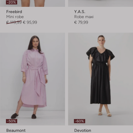
-20%
Freebird
Y.a.s.
Mini robe
Robe maxi
€ 119,99
€ 95,99
€ 79,99
-50%
-60%
Beaumont
Devotion