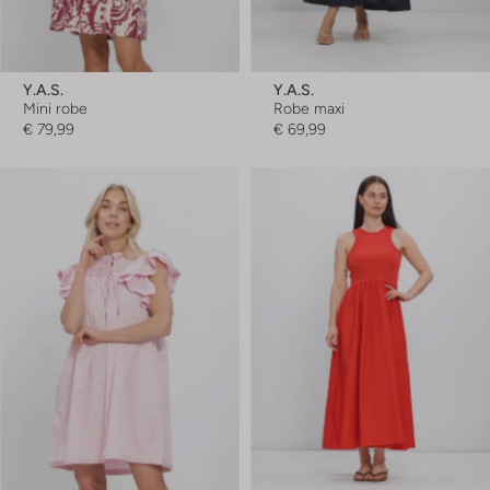
Y.a.s.
Y.a.s.
Mini robe
Robe maxi
€ 79,99
€ 69,99