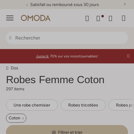
Satisfait ou remboursé sous 30 jours
Menu
Jusqu'à:
70% sur vos incontournables!
Dos
Robes Femme Coton
297 items
Une robe chemisier
Robes tricotées
Robes por
Coton
Filtrer et trier