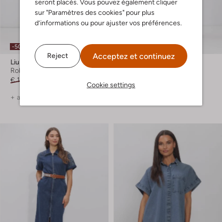
seront placés. Vous pouvez également cliquer
sur "Paramètres des cookies" pour plus
d’informations ou pour ajuster vos préférences.
-50%
-50%
Acceptez et continuez
Reject
Liu Jo
Antik Batik
Robe maxi
Robe midi
€ 189,99
€ 94,99
€ 454,99
€ 226,99
Cookie settings
+ autre couleurs