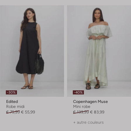
-30%
-40%
Edited
Copenhagen Muse
Robe midi
Mini robe
€ 79,99
€ 55,99
€ 139,99
€ 83,99
+ autre couleurs